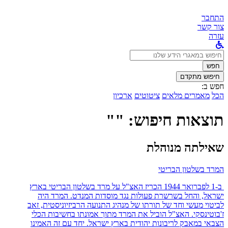
התחבר
צור קשר
עזרה
לחפש
ב:
חפש
חיפוש מתקדם
חפש ב:
הכל
מאמרים מלאים
ציטוטים
ארכיון
תוצאות חיפוש: ""
שאילתה מנוהלת
המרד בשלטון הבריטי
ב-1 לפברואר 1944 הכריז האצ"ל על מרד בשלטון הבריטי בארץ
ישראל, והחל בשרשרת פעולות נגד מוסדות המנדט. המרד היה
לביטוי מעשי וחד של תורתו של מנהיג התנועה הרביזיוניסטית, זאב
ז'בוטינסקי. האצ"ל הוביל את המרד מתוך אמונתו בחשיבות הכלי
הצבאי במאבק לריבונות יהודית בארץ ישראל. יחד עם זה האמינו