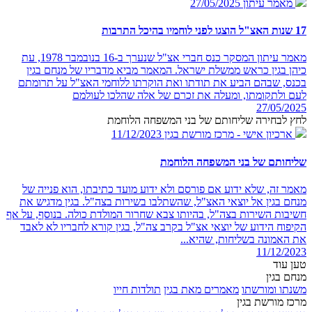
מאמר עיתון
27/05/2025
17 שנות האצ"ל הוצגו לפני לוחמיו בהיכל התרבות
מאמר עיתון המסקר כנס חברי אצ"ל שנערך ב-16 בנובמבר 1978, עת
כיהן בגין כראש ממשלת ישראל. המאמר מביא מדבריו של מנחם בגין
בכנס, שבהם הביע את תודתו ואת הוקרתו ללוחמי האצ"ל על תרומתם
לעם ולתקומתו, ומעלה את זכרם של אלה שהלכו לעולמם
27/05/2025
לחץ לבחירה שליחותם של בני המשפחה הלוחמת
ארכיון אישי - מרכז מורשת בגין
11/12/2023
שליחותם של בני המשפחה הלוחמת
מאמר זה, שלא ידוע אם פורסם ולא ידוע מועד כתיבתו, הוא פנייה של
מנחם בגין אל יוצאי האצ"ל, שהשתלבו בשירות בצה"ל. בגין מדגיש את
חשיבות השירות בצה"ל, בהיותו צבא שחרור המולדת כולה. בנוסף, על אף
הקיפוח הידוע של יוצאי אצ"ל בקרב צה"ל, בגין קורא לחבריו לא לאבד
את האמונה בשליחות, שהיא...
11/12/2023
טען עוד
מנחם בגין
משנתו ומורשתו
מאמרים מאת בגין
תולדות חייו
מרכז מורשת בגין