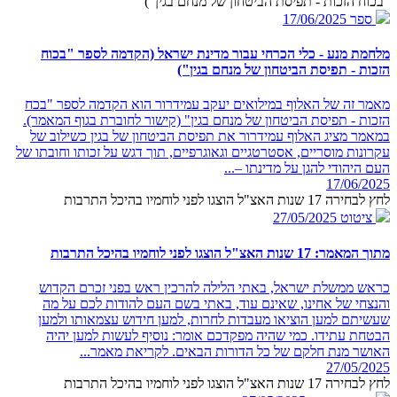
"בכוח הזכות - תפיסת הביטחון של מנחם בגין")
ספר
17/06/2025
מלחמת מנע - כלי הכרחי עבור מדינת ישראל (הקדמה לספר "בכוח
הזכות - תפיסת הביטחון של מנחם בגין")
מאמר זה של האלוף במילואים יעקב עמידרור הוא הקדמה לספר "בכח
הזכות - תפיסת הביטחון של מנחם בגין" (קישור לחוברת בגוף המאמר).
במאמר מציג האלוף עמידרור את תפיסת הביטחון של בגין כשילוב של
עקרונות מוסריים, אסטרטגיים וגאוגרפיים, תוך דגש על זכותו וחובתו של
העם היהודי להגן על מדינתו –...
17/06/2025
לחץ לבחירה 17 שנות האצ"ל הוצגו לפני לוחמיו בהיכל התרבות
ציטוט
27/05/2025
מתוך המאמר: 17 שנות האצ"ל הוצגו לפני לוחמיו בהיכל התרבות
כראש ממשלת ישראל, באתי הלילה להרכין ראש בפני זכרם הקדוש
והנצחי של אחינו, שאינם עוד, באתי בשם העם להודות לכם על מה
שעשיתם למען הוציאו מעבדות לחרות, למען חידוש עצמאותו ולמען
הבטחת עתידו. כמי שהיה מפקדכם אומר: נוסיף לעשות למען יהיה
האושר מנת חלקם של כל הדורות הבאים. לקריאת מאמר...
27/05/2025
לחץ לבחירה 17 שנות האצ"ל הוצגו לפני לוחמיו בהיכל התרבות