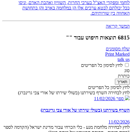
לוחמי ומפקדי האצ"ל בערכי החרות, השוויון ואהבת האדם, וניסו
ככל יכולתם לבטא ערכים אלו הן במלחמה באויב והן בתחושת
האחווה בין שורותיהם.
המשך קריאה
6815 תוצאות חיפוש עבור ""
שלח מסומנים
Print Marked
talk us
לחץ לסימון כל הפריטים
סוג
כותרת
תאריך
לחץ לסימון כל הפריטים
לחץ לבחירה השרף בשירתנו (בשולי שירתו של אורי צבי גרינברג)
ספר
11/02/2026
השרף בשירתנו (בשולי שירתו של אורי צבי גרינברג)
11/02/2026
לחץ לבחירה מלחמת מנע - כלי הכרחי עבור מדינת ישראל (הקדמה לספר