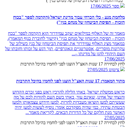
"בכוח הזכות - תפיסת הביטחון של מנחם בגין")
ספר
17/06/2025
מלחמת מנע - כלי הכרחי עבור מדינת ישראל (הקדמה לספר "בכוח
הזכות - תפיסת הביטחון של מנחם בגין")
מאמר זה של האלוף במילואים יעקב עמידרור הוא הקדמה לספר "בכח
הזכות - תפיסת הביטחון של מנחם בגין" (קישור לחוברת בגוף המאמר).
במאמר מציג האלוף עמידרור את תפיסת הביטחון של בגין כשילוב של
עקרונות מוסריים, אסטרטגיים וגאוגרפיים, תוך דגש על זכותו וחובתו של
העם היהודי להגן על מדינתו –...
17/06/2025
לחץ לבחירה 17 שנות האצ"ל הוצגו לפני לוחמיו בהיכל התרבות
ציטוט
27/05/2025
מתוך המאמר: 17 שנות האצ"ל הוצגו לפני לוחמיו בהיכל התרבות
כראש ממשלת ישראל, באתי הלילה להרכין ראש בפני זכרם הקדוש
והנצחי של אחינו, שאינם עוד, באתי בשם העם להודות לכם על מה
שעשיתם למען הוציאו מעבדות לחרות, למען חידוש עצמאותו ולמען
הבטחת עתידו. כמי שהיה מפקדכם אומר: נוסיף לעשות למען יהיה
האושר מנת חלקם של כל הדורות הבאים. לקריאת מאמר...
27/05/2025
לחץ לבחירה 17 שנות האצ"ל הוצגו לפני לוחמיו בהיכל התרבות