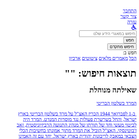
התחבר
צור קשר
עזרה
לחפש
ב:
חפש
חיפוש מתקדם
חפש ב:
הכל
מאמרים מלאים
ציטוטים
ארכיון
תוצאות חיפוש: ""
שאילתה מנוהלת
המרד בשלטון הבריטי
ב-1 לפברואר 1944 הכריז האצ"ל על מרד בשלטון הבריטי בארץ
ישראל, והחל בשרשרת פעולות נגד מוסדות המנדט. המרד היה
לביטוי מעשי וחד של תורתו של מנהיג התנועה הרביזיוניסטית, זאב
ז'בוטינסקי. האצ"ל הוביל את המרד מתוך אמונתו בחשיבות הכלי
הצבאי במאבק לריבונות יהודית בארץ ישראל. יחד עם זה האמינו