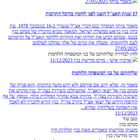
מאמר עיתון
27/05/2025
17 שנות האצ"ל הוצגו לפני לוחמיו בהיכל התרבות
מאמר עיתון המסקר כנס חברי אצ"ל שנערך ב-16 בנובמבר 1978, עת
כיהן בגין כראש ממשלת ישראל. המאמר מביא מדבריו של מנחם בגין
בכנס, שבהם הביע את תודתו ואת הוקרתו ללוחמי האצ"ל על תרומתם
לעם ולתקומתו, ומעלה את זכרם של אלה שהלכו לעולמם
27/05/2025
לחץ לבחירה שליחותם של בני המשפחה הלוחמת
ארכיון אישי - מרכז מורשת בגין
11/12/2023
שליחותם של בני המשפחה הלוחמת
מאמר זה, שלא ידוע אם פורסם ולא ידוע מועד כתיבתו, הוא פנייה של
מנחם בגין אל יוצאי האצ"ל, שהשתלבו בשירות בצה"ל. בגין מדגיש את
חשיבות השירות בצה"ל, בהיותו צבא שחרור המולדת כולה. בנוסף, על אף
הקיפוח הידוע של יוצאי אצ"ל בקרב צה"ל, בגין קורא לחבריו לא לאבד
את האמונה בשליחות, שהיא...
11/12/2023
טען עוד
מנחם בגין
משנתו ומורשתו
מאמרים מאת בגין
תולדות חייו
מרכז מורשת בגין