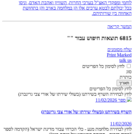
לוחמי ומפקדי האצ"ל בערכי החרות, השוויון ואהבת האדם, וניסו
ככל יכולתם לבטא ערכים אלו הן במלחמה באויב והן בתחושת
האחווה בין שורותיהם.
המשך קריאה
6815 תוצאות חיפוש עבור ""
שלח מסומנים
Print Marked
talk us
לחץ לסימון כל הפריטים
סוג
כותרת
תאריך
לחץ לסימון כל הפריטים
לחץ לבחירה השרף בשירתנו (בשולי שירתו של אורי צבי גרינברג)
ספר
11/02/2026
השרף בשירתנו (בשולי שירתו של אורי צבי גרינברג)
11/02/2026
לחץ לבחירה מלחמת מנע - כלי הכרחי עבור מדינת ישראל (הקדמה לספר