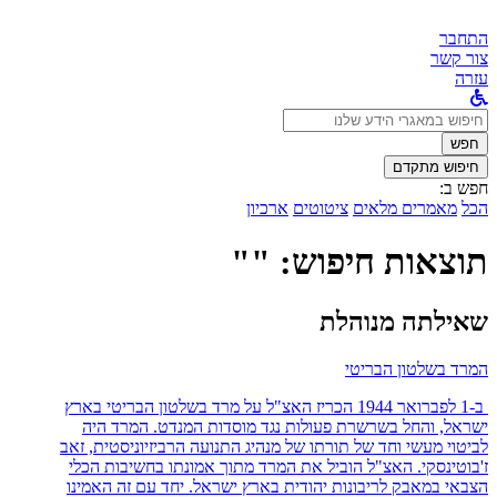
התחבר
צור קשר
עזרה
לחפש
ב:
חפש
חיפוש מתקדם
חפש ב:
הכל
מאמרים מלאים
ציטוטים
ארכיון
תוצאות חיפוש: ""
שאילתה מנוהלת
המרד בשלטון הבריטי
ב-1 לפברואר 1944 הכריז האצ"ל על מרד בשלטון הבריטי בארץ
ישראל, והחל בשרשרת פעולות נגד מוסדות המנדט. המרד היה
לביטוי מעשי וחד של תורתו של מנהיג התנועה הרביזיוניסטית, זאב
ז'בוטינסקי. האצ"ל הוביל את המרד מתוך אמונתו בחשיבות הכלי
הצבאי במאבק לריבונות יהודית בארץ ישראל. יחד עם זה האמינו