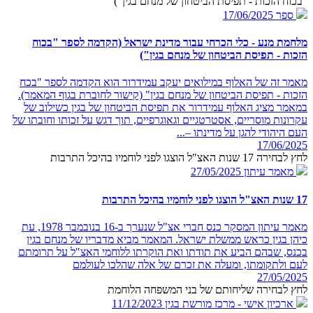
"בכוח הזכות - תפיסת הביטחון של מנחם בגין")
ספר
17/06/2025
מלחמת מנע - כלי הכרחי עבור מדינת ישראל (הקדמה לספר "בכוח
הזכות - תפיסת הביטחון של מנחם בגין")
מאמר זה של האלוף במילואים יעקב עמידרור הוא הקדמה לספר "בכח
הזכות - תפיסת הביטחון של מנחם בגין" (קישור לחוברת בגוף המאמר).
במאמר מציג האלוף עמידרור את תפיסת הביטחון של בגין כשילוב של
עקרונות מוסריים, אסטרטגיים וגאוגרפיים, תוך דגש על זכותו וחובתו של
העם היהודי להגן על מדינתו –...
17/06/2025
לחץ לבחירה 17 שנות האצ"ל הוצגו לפני לוחמיו בהיכל התרבות
מאמר עיתון
27/05/2025
17 שנות האצ"ל הוצגו לפני לוחמיו בהיכל התרבות
מאמר עיתון המסקר כנס חברי אצ"ל שנערך ב-16 בנובמבר 1978, עת
כיהן בגין כראש ממשלת ישראל. המאמר מביא מדבריו של מנחם בגין
בכנס, שבהם הביע את תודתו ואת הוקרתו ללוחמי האצ"ל על תרומתם
לעם ולתקומתו, ומעלה את זכרם של אלה שהלכו לעולמם
27/05/2025
לחץ לבחירה שליחותם של בני המשפחה הלוחמת
ארכיון אישי - מרכז מורשת בגין
11/12/2023