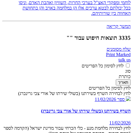
לוחמי ומפקדי האצ"ל בערכי החרות, השוויון ואהבת האדם, וניסו
ככל יכולתם לבטא ערכים אלו הן במלחמה באויב והן בתחושת
האחווה בין שורותיהם.
המשך קריאה
3335 תוצאות חיפוש עבור ""
שלח מסומנים
Print Marked
talk us
לחץ לסימון כל הפריטים
סוג
כותרת
תאריך
לחץ לסימון כל הפריטים
לחץ לבחירה השרף בשירתנו (בשולי שירתו של אורי צבי גרינברג)
ספר
11/02/2026
השרף בשירתנו (בשולי שירתו של אורי צבי גרינברג)
11/02/2026
לחץ לבחירה מלחמת מנע - כלי הכרחי עבור מדינת ישראל (הקדמה לספר