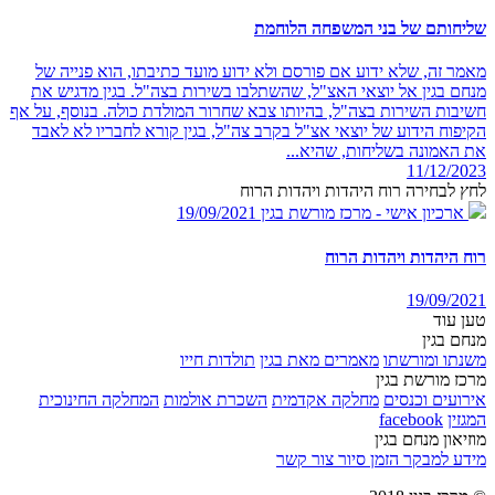
שליחותם של בני המשפחה הלוחמת
מאמר זה, שלא ידוע אם פורסם ולא ידוע מועד כתיבתו, הוא פנייה של
מנחם בגין אל יוצאי האצ"ל, שהשתלבו בשירות בצה"ל. בגין מדגיש את
חשיבות השירות בצה"ל, בהיותו צבא שחרור המולדת כולה. בנוסף, על אף
הקיפוח הידוע של יוצאי אצ"ל בקרב צה"ל, בגין קורא לחבריו לא לאבד
את האמונה בשליחות, שהיא...
11/12/2023
לחץ לבחירה רוח היהדות ויהדות הרוח
ארכיון אישי - מרכז מורשת בגין
19/09/2021
רוח היהדות ויהדות הרוח
19/09/2021
טען עוד
מנחם בגין
משנתו ומורשתו
מאמרים מאת בגין
תולדות חייו
מרכז מורשת בגין
אירועים וכנסים
מחלקה אקדמית
השכרת אולמות
המחלקה החינוכית
המגזין
facebook
מוזיאון מנחם בגין
מידע למבקר
הזמן סיור
צור קשר