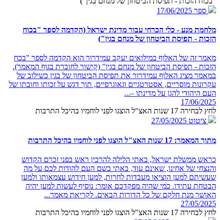
"בכוח הזכות - תפיסת הביטחון של מנחם בגין")
ספר
17/06/2025
מלחמת מנע - כלי הכרחי עבור מדינת ישראל (הקדמה לספר "בכוח
הזכות - תפיסת הביטחון של מנחם בגין")
מאמר זה של האלוף במילואים יעקב עמידרור הוא הקדמה לספר "בכח
הזכות - תפיסת הביטחון של מנחם בגין" (קישור לחוברת בגוף המאמר).
במאמר מציג האלוף עמידרור את תפיסת הביטחון של בגין כשילוב של
עקרונות מוסריים, אסטרטגיים וגאוגרפיים, תוך דגש על זכותו וחובתו של
העם היהודי להגן על מדינתו –...
17/06/2025
לחץ לבחירה 17 שנות האצ"ל הוצגו לפני לוחמיו בהיכל התרבות
ציטוט
27/05/2025
מתוך המאמר: 17 שנות האצ"ל הוצגו לפני לוחמיו בהיכל התרבות
כראש ממשלת ישראל, באתי הלילה להרכין ראש בפני זכרם הקדוש
והנצחי של אחינו, שאינם עוד, באתי בשם העם להודות לכם על מה
שעשיתם למען הוציאו מעבדות לחרות, למען חידוש עצמאותו ולמען
הבטחת עתידו. כמי שהיה מפקדכם אומר: נוסיף לעשות למען יהיה
האושר מנת חלקם של כל הדורות הבאים. לקריאת מאמר...
27/05/2025
לחץ לבחירה 17 שנות האצ"ל הוצגו לפני לוחמיו בהיכל התרבות