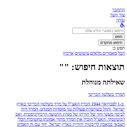
התחבר
צור קשר
עזרה
לחפש
ב:
חפש
חיפוש מתקדם
חפש ב:
הכל
מאמרים מלאים
ציטוטים
ארכיון
תוצאות חיפוש: ""
שאילתה מנוהלת
המרד בשלטון הבריטי
ב-1 לפברואר 1944 הכריז האצ"ל על מרד בשלטון הבריטי בארץ
ישראל, והחל בשרשרת פעולות נגד מוסדות המנדט. המרד היה
לביטוי מעשי וחד של תורתו של מנהיג התנועה הרביזיוניסטית, זאב
ז'בוטינסקי. האצ"ל הוביל את המרד מתוך אמונתו בחשיבות הכלי
הצבאי במאבק לריבונות יהודית בארץ ישראל. יחד עם זה האמינו