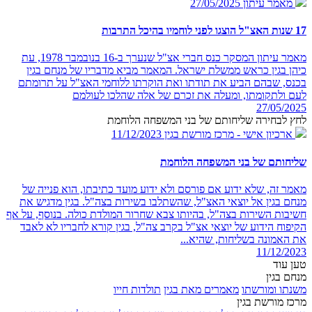
מאמר עיתון
27/05/2025
17 שנות האצ"ל הוצגו לפני לוחמיו בהיכל התרבות
מאמר עיתון המסקר כנס חברי אצ"ל שנערך ב-16 בנובמבר 1978, עת
כיהן בגין כראש ממשלת ישראל. המאמר מביא מדבריו של מנחם בגין
בכנס, שבהם הביע את תודתו ואת הוקרתו ללוחמי האצ"ל על תרומתם
לעם ולתקומתו, ומעלה את זכרם של אלה שהלכו לעולמם
27/05/2025
לחץ לבחירה שליחותם של בני המשפחה הלוחמת
ארכיון אישי - מרכז מורשת בגין
11/12/2023
שליחותם של בני המשפחה הלוחמת
מאמר זה, שלא ידוע אם פורסם ולא ידוע מועד כתיבתו, הוא פנייה של
מנחם בגין אל יוצאי האצ"ל, שהשתלבו בשירות בצה"ל. בגין מדגיש את
חשיבות השירות בצה"ל, בהיותו צבא שחרור המולדת כולה. בנוסף, על אף
הקיפוח הידוע של יוצאי אצ"ל בקרב צה"ל, בגין קורא לחבריו לא לאבד
את האמונה בשליחות, שהיא...
11/12/2023
טען עוד
מנחם בגין
משנתו ומורשתו
מאמרים מאת בגין
תולדות חייו
מרכז מורשת בגין