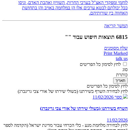
לוחמי ומפקדי האצ"ל בערכי החרות, השוויון ואהבת האדם, וניסו
ככל יכולתם לבטא ערכים אלו הן במלחמה באויב והן בתחושת
האחווה בין שורותיהם.
המשך קריאה
6815 תוצאות חיפוש עבור ""
שלח מסומנים
Print Marked
talk us
לחץ לסימון כל הפריטים
סוג
כותרת
תאריך
לחץ לסימון כל הפריטים
לחץ לבחירה השרף בשירתנו (בשולי שירתו של אורי צבי גרינברג)
ספר
11/02/2026
השרף בשירתנו (בשולי שירתו של אורי צבי גרינברג)
11/02/2026
לחץ לבחירה מלחמת מנע - כלי הכרחי עבור מדינת ישראל (הקדמה לספר