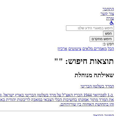
התחבר
צור קשר
עזרה
לחפש
ב:
חפש
חיפוש מתקדם
חפש ב:
הכל
מאמרים מלאים
ציטוטים
ארכיון
תוצאות חיפוש: ""
שאילתה מנוהלת
המרד בשלטון הבריטי
ב-1 לפברואר 1944 הכריז האצ"ל על מרד בשלטון הבריטי באר
את המרד מתוך אמונתו בחשיבות הכלי הצבאי במאבק לריבונות יהודית בארץ
והן בתחושת האחווה בין שורותיהם.
המשך קריאה