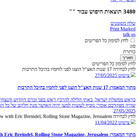
3480 תוצאות חיפוש עבור ""
שלח מסומנים
Print Marked
talk us
לחץ לסימון כל הפריטים
סוג
כותרת
תאריך
לחץ לסימון כל הפריטים
לחץ לבחירה 17 שנות האצ"ל הוצגו לפני לוחמיו בהיכל התרבות
ציטוט
27/05/2025
מתוך המאמר: 17 שנות האצ"ל הוצגו לפני לוחמיו בהיכל התרבות
כראש ממשלת ישראל, באתי הלילה להרכין ראש בפני זכרם הקדוש והנצחי ש
שהיה מפקדכם אומר: נוסיף לעשות למען יהיה האושר מנת חלקם של כל הד
27/05/2025
לחץ לבחירה PM Begin in an interview with Eric Breindel, Rolling Stone Magazine, Jerusalem
ציטוט
11/04/2022
מתוך המאמר: PM Begin in an interview with Eric Breindel, Rolling Stone Magazine, Jerusalem