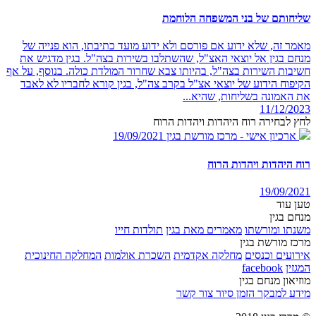
שליחותם של בני המשפחה הלוחמת
מאמר זה, שלא ידוע אם פורסם ולא ידוע מועד כתיבתו, הוא פנייה של
מנחם בגין אל יוצאי האצ"ל, שהשתלבו בשירות בצה"ל. בגין מדגיש את
חשיבות השירות בצה"ל, בהיותו צבא שחרור המולדת כולה. בנוסף, על אף
הקיפוח הידוע של יוצאי אצ"ל בקרב צה"ל, בגין קורא לחבריו לא לאבד
את האמונה בשליחות, שהיא...
11/12/2023
לחץ לבחירה רוח היהדות ויהדות הרוח
ארכיון אישי - מרכז מורשת בגין
19/09/2021
רוח היהדות ויהדות הרוח
19/09/2021
טען עוד
מנחם בגין
משנתו ומורשתו
מאמרים מאת בגין
תולדות חייו
מרכז מורשת בגין
אירועים וכנסים
מחלקה אקדמית
השכרת אולמות
המחלקה החינוכית
המגזין
facebook
מוזיאון מנחם בגין
מידע למבקר
הזמן סיור
צור קשר