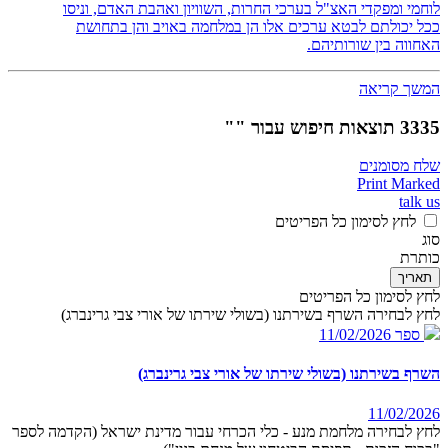
לוחמי ומפקדי האצ"ל בערכי החרות, השוויון ואהבת האדם, וניסו
ככל יכולתם לבטא ערכים אלו הן במלחמה באויב והן בתחושת
האחווה בין שורותיהם.
המשך קריאה
3335 תוצאות חיפוש עבור ""
שלח מסומנים
Print Marked
talk us
לחץ לסימון כל הפריטים
סוג
כותרת
תאריך
לחץ לסימון כל הפריטים
לחץ לבחירה השרף בשירתנו (בשולי שירתו של אורי צבי גרינברג)
ספר
11/02/2026
השרף בשירתנו (בשולי שירתו של אורי צבי גרינברג)
11/02/2026
לחץ לבחירה מלחמת מנע - כלי הכרחי עבור מדינת ישראל (הקדמה לספר