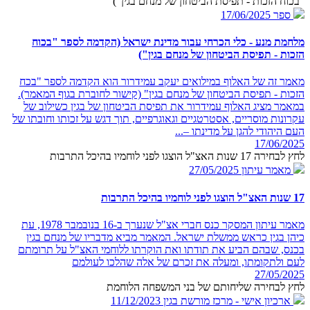
"בכוח הזכות - תפיסת הביטחון של מנחם בגין")
ספר
17/06/2025
מלחמת מנע - כלי הכרחי עבור מדינת ישראל (הקדמה לספר "בכוח
הזכות - תפיסת הביטחון של מנחם בגין")
מאמר זה של האלוף במילואים יעקב עמידרור הוא הקדמה לספר "בכח
הזכות - תפיסת הביטחון של מנחם בגין" (קישור לחוברת בגוף המאמר).
במאמר מציג האלוף עמידרור את תפיסת הביטחון של בגין כשילוב של
עקרונות מוסריים, אסטרטגיים וגאוגרפיים, תוך דגש על זכותו וחובתו של
העם היהודי להגן על מדינתו –...
17/06/2025
לחץ לבחירה 17 שנות האצ"ל הוצגו לפני לוחמיו בהיכל התרבות
מאמר עיתון
27/05/2025
17 שנות האצ"ל הוצגו לפני לוחמיו בהיכל התרבות
מאמר עיתון המסקר כנס חברי אצ"ל שנערך ב-16 בנובמבר 1978, עת
כיהן בגין כראש ממשלת ישראל. המאמר מביא מדבריו של מנחם בגין
בכנס, שבהם הביע את תודתו ואת הוקרתו ללוחמי האצ"ל על תרומתם
לעם ולתקומתו, ומעלה את זכרם של אלה שהלכו לעולמם
27/05/2025
לחץ לבחירה שליחותם של בני המשפחה הלוחמת
ארכיון אישי - מרכז מורשת בגין
11/12/2023