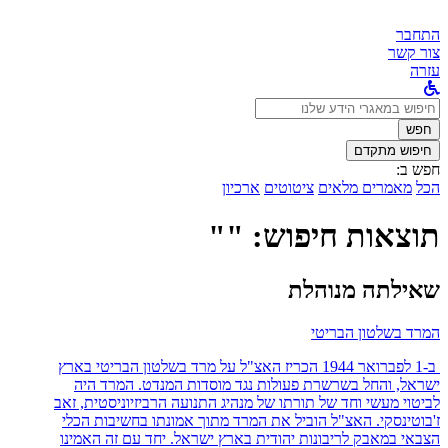
התחבר
צור קשר
עזרה
לחפש
ב:
חפש
חיפוש מתקדם
חפש ב:
הכל
מאמרים מלאים
ציטוטים
ארכיון
תוצאות חיפוש: ""
שאילתה מנוהלת
המרד בשלטון הבריטי
ב-1 לפברואר 1944 הכריז האצ"ל על מרד בשלטון הבריטי בארץ
ישראל, והחל בשרשרת פעולות נגד מוסדות המנדט. המרד היה
לביטוי מעשי וחד של תורתו של מנהיג התנועה הרביזיוניסטית, זאב
ז'בוטינסקי. האצ"ל הוביל את המרד מתוך אמונתו בחשיבות הכלי
הצבאי במאבק לריבונות יהודית בארץ ישראל. יחד עם זה האמינו