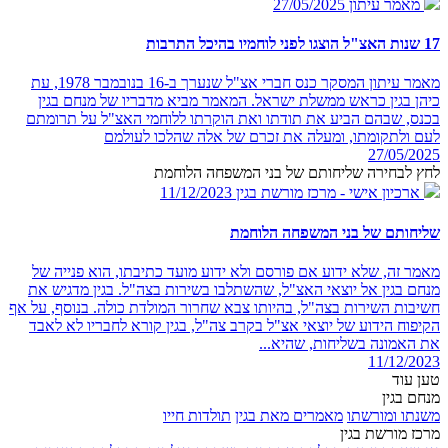
מאמר עיתון
27/05/2025
17 שנות האצ"ל הוצגו לפני לוחמיו בהיכל התרבות
מאמר עיתון המסקר כנס חברי אצ"ל שנערך ב-16 בנובמבר 1978, עת
כיהן בגין כראש ממשלת ישראל. המאמר מביא מדבריו של מנחם בגין
בכנס, שבהם הביע את תודתו ואת הוקרתו ללוחמי האצ"ל על תרומתם
לעם ולתקומתו, ומעלה את זכרם של אלה שהלכו לעולמם
27/05/2025
לחץ לבחירה שליחותם של בני המשפחה הלוחמת
ארכיון אישי - מרכז מורשת בגין
11/12/2023
שליחותם של בני המשפחה הלוחמת
מאמר זה, שלא ידוע אם פורסם ולא ידוע מועד כתיבתו, הוא פנייה של
מנחם בגין אל יוצאי האצ"ל, שהשתלבו בשירות בצה"ל. בגין מדגיש את
חשיבות השירות בצה"ל, בהיותו צבא שחרור המולדת כולה. בנוסף, על אף
הקיפוח הידוע של יוצאי אצ"ל בקרב צה"ל, בגין קורא לחבריו לא לאבד
את האמונה בשליחות, שהיא...
11/12/2023
טען עוד
מנחם בגין
משנתו ומורשתו
מאמרים מאת בגין
תולדות חייו
מרכז מורשת בגין