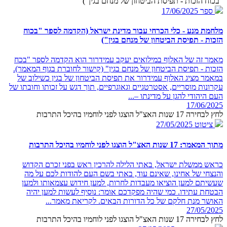
"בכוח הזכות - תפיסת הביטחון של מנחם בגין")
ספר
17/06/2025
מלחמת מנע - כלי הכרחי עבור מדינת ישראל (הקדמה לספר "בכוח
הזכות - תפיסת הביטחון של מנחם בגין")
מאמר זה של האלוף במילואים יעקב עמידרור הוא הקדמה לספר "בכח
הזכות - תפיסת הביטחון של מנחם בגין" (קישור לחוברת בגוף המאמר).
במאמר מציג האלוף עמידרור את תפיסת הביטחון של בגין כשילוב של
עקרונות מוסריים, אסטרטגיים וגאוגרפיים, תוך דגש על זכותו וחובתו של
העם היהודי להגן על מדינתו –...
17/06/2025
לחץ לבחירה 17 שנות האצ"ל הוצגו לפני לוחמיו בהיכל התרבות
ציטוט
27/05/2025
מתוך המאמר: 17 שנות האצ"ל הוצגו לפני לוחמיו בהיכל התרבות
כראש ממשלת ישראל, באתי הלילה להרכין ראש בפני זכרם הקדוש
והנצחי של אחינו, שאינם עוד, באתי בשם העם להודות לכם על מה
שעשיתם למען הוציאו מעבדות לחרות, למען חידוש עצמאותו ולמען
הבטחת עתידו. כמי שהיה מפקדכם אומר: נוסיף לעשות למען יהיה
האושר מנת חלקם של כל הדורות הבאים. לקריאת מאמר...
27/05/2025
לחץ לבחירה 17 שנות האצ"ל הוצגו לפני לוחמיו בהיכל התרבות