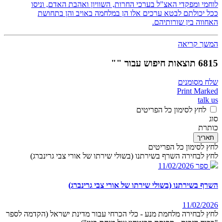
לוחמי ומפקדי האצ"ל בערכי החרות, השוויון ואהבת האדם, וניסו
ככל יכולתם לבטא ערכים אלו הן במלחמה באויב והן בתחושת
האחווה בין שורותיהם.
המשך קריאה
6815 תוצאות חיפוש עבור ""
שלח מסומנים
Print Marked
talk us
לחץ לסימון כל הפריטים
סוג
כותרת
תאריך
לחץ לסימון כל הפריטים
לחץ לבחירה השרף בשירתנו (בשולי שירתו של אורי צבי גרינברג)
ספר
11/02/2026
השרף בשירתנו (בשולי שירתו של אורי צבי גרינברג)
11/02/2026
לחץ לבחירה מלחמת מנע - כלי הכרחי עבור מדינת ישראל (הקדמה לספר