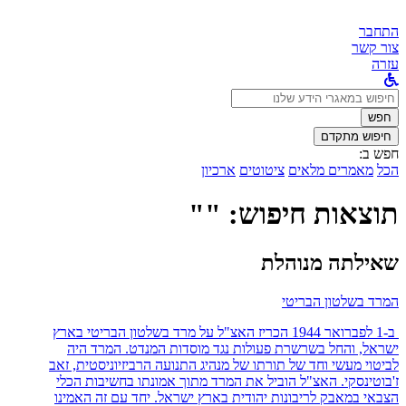
התחבר
צור קשר
עזרה
לחפש
ב:
חפש
חיפוש מתקדם
חפש ב:
הכל
מאמרים מלאים
ציטוטים
ארכיון
תוצאות חיפוש: ""
שאילתה מנוהלת
המרד בשלטון הבריטי
ב-1 לפברואר 1944 הכריז האצ"ל על מרד בשלטון הבריטי בארץ
ישראל, והחל בשרשרת פעולות נגד מוסדות המנדט. המרד היה
לביטוי מעשי וחד של תורתו של מנהיג התנועה הרביזיוניסטית, זאב
ז'בוטינסקי. האצ"ל הוביל את המרד מתוך אמונתו בחשיבות הכלי
הצבאי במאבק לריבונות יהודית בארץ ישראל. יחד עם זה האמינו