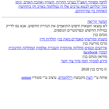
לוחמי ומפקדי האצ"ל בערכי החרות, השוויון ואהבת האדם, וניסו
ככל יכולתם לבטא ערכים אלו הן במלחמה באויב והן בתחושת
האחווה בין שורותיהם.
המשך קריאה
לא נמצאו תוצאות חיפוש התואמים את הגדרת החיפוש. אנא נסו לדייק
במילות החיפוש ובפרמטרים הנוספים.
מנחם בגין
משנתו ומורשתו
מאמרים מאת בגין
תולדות חייו
מרכז מורשת בגין
אירועים וכנסים
מחלקה אקדמית
השכרת אולמות
המחלקה החינוכית
המגזין
facebook
מוזיאון מנחם בגין
מידע למבקר
הזמן סיור
צור קשר
© מרכז בגין 2018
פותח ע"י
דעת
מקבוצת
רילקומרס,
עיצוב ע"י סטודיו
uniqui