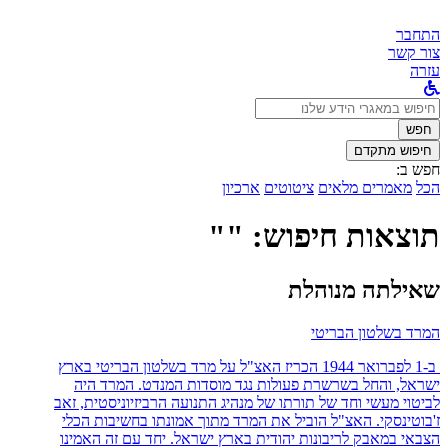
התחבר
צור קשר
עזרה
לחפש
ב:
חפש
חיפוש מתקדם
חפש ב:
הכל
מאמרים מלאים
ציטוטים
ארכיון
תוצאות חיפוש: ""
שאילתה מנוהלת
המרד בשלטון הבריטי
ב-1 לפברואר 1944 הכריז האצ"ל על מרד בשלטון הבריטי בארץ
ישראל, והחל בשרשרת פעולות נגד מוסדות המנדט. המרד היה
לביטוי מעשי וחד של תורתו של מנהיג התנועה הרביזיוניסטית, זאב
ז'בוטינסקי. האצ"ל הוביל את המרד מתוך אמונתו בחשיבות הכלי
הצבאי במאבק לריבונות יהודית בארץ ישראל. יחד עם זה האמינו