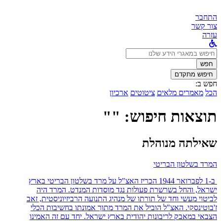
התחבר
צור קשר
עזרה
לחפש
ב:
חפש
חיפוש מתקדם
חפש ב:
הכל
מאמרים מלאים
ציטוטים
ארכיון
תוצאות חיפוש: ""
שאילתה מנוהלת
המרד בשלטון הבריטי
ב-1 לפברואר 1944 הכריז האצ"ל על מרד בשלטון הבריטי בארץ
ישראל, והחל בשרשרת פעולות נגד מוסדות המנדט. המרד היה
לביטוי מעשי וחד של תורתו של מנהיג התנועה הרביזיוניסטית, זאב
ז'בוטינסקי. האצ"ל הוביל את המרד מתוך אמונתו בחשיבות הכלי
הצבאי במאבק לריבונות יהודית בארץ ישראל. יחד עם זה האמינו