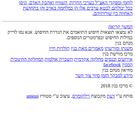
לוחמי ומפקדי האצ"ל בערכי החרות, השוויון ואהבת האדם, וניסו
ככל יכולתם לבטא ערכים אלו הן במלחמה באויב והן בתחושת
האחווה בין שורותיהם.
המשך קריאה
לא נמצאו תוצאות חיפוש התואמים את הגדרת החיפוש. אנא נסו לדייק
במילות החיפוש ובפרמטרים הנוספים.
מנחם בגין
משנתו ומורשתו
מאמרים מאת בגין
תולדות חייו
מרכז מורשת בגין
אירועים וכנסים
מחלקה אקדמית
השכרת אולמות
המחלקה החינוכית
המגזין
facebook
מוזיאון מנחם בגין
מידע למבקר
הזמן סיור
צור קשר
© מרכז בגין 2018
פותח ע"י
דעת
מקבוצת
רילקומרס,
עיצוב ע"י סטודיו
uniqui