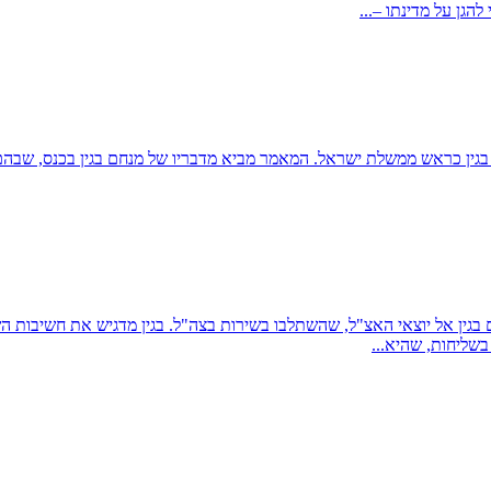
הגן על מדינתו –...
מסקר כנס חברי אצ"ל שנערך ב-16 בנובמבר 1978, עת כיהן בגין כראש ממשלת ישראל. המאמר מביא מדבר
 בגין אל יוצאי האצ"ל, שהשתלבו בשירות בצה"ל. בגין מדגיש את חשיבות ה
בשליחות, שהיא...