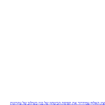
יג האלוף עמידרור את תפיסת הביטחון של בגין כשילוב של עקרונות