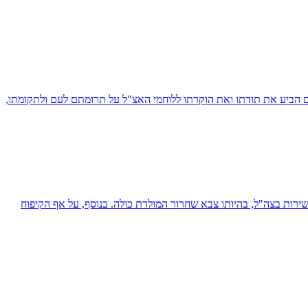
יו של מנחם בגין בכנס, שבהם הביע את תודתו ואת הוקרתו ללוחמי האצ"ל על תרומתם לעם ולתקומתו,
שירות בצה"ל, בהיותו צבא שחרור המולדת כולה. בנוסף, על אף הקיפוח