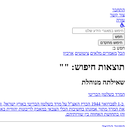
התחבר
צור קשר
עזרה
לחפש
ב:
חפש
חיפוש מתקדם
חפש ב:
הכל
מאמרים מלאים
ציטוטים
ארכיון
תוצאות חיפוש: ""
שאילתה מנוהלת
המרד בשלטון הבריטי
ב-1 לפברואר 1944 הכריז האצ"ל על מרד בשלטון הבריטי באר
את המרד מתוך אמונתו בחשיבות הכלי הצבאי במאבק לריבונות יהודית בארץ
והן בתחושת האחווה בין שורותיהם.
המשך קריאה