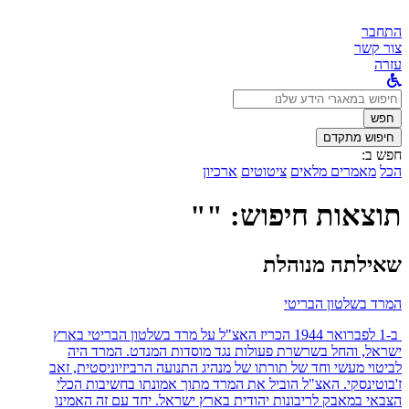
התחבר
צור קשר
עזרה
לחפש
ב:
חפש
חיפוש מתקדם
חפש ב:
הכל
מאמרים מלאים
ציטוטים
ארכיון
תוצאות חיפוש: ""
שאילתה מנוהלת
המרד בשלטון הבריטי
ב-1 לפברואר 1944 הכריז האצ"ל על מרד בשלטון הבריטי בארץ
ישראל, והחל בשרשרת פעולות נגד מוסדות המנדט. המרד היה
לביטוי מעשי וחד של תורתו של מנהיג התנועה הרביזיוניסטית, זאב
ז'בוטינסקי. האצ"ל הוביל את המרד מתוך אמונתו בחשיבות הכלי
הצבאי במאבק לריבונות יהודית בארץ ישראל. יחד עם זה האמינו