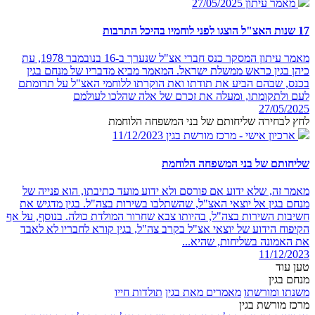
מאמר עיתון
27/05/2025
17 שנות האצ"ל הוצגו לפני לוחמיו בהיכל התרבות
מאמר עיתון המסקר כנס חברי אצ"ל שנערך ב-16 בנובמבר 1978, עת
כיהן בגין כראש ממשלת ישראל. המאמר מביא מדבריו של מנחם בגין
בכנס, שבהם הביע את תודתו ואת הוקרתו ללוחמי האצ"ל על תרומתם
לעם ולתקומתו, ומעלה את זכרם של אלה שהלכו לעולמם
27/05/2025
לחץ לבחירה שליחותם של בני המשפחה הלוחמת
ארכיון אישי - מרכז מורשת בגין
11/12/2023
שליחותם של בני המשפחה הלוחמת
מאמר זה, שלא ידוע אם פורסם ולא ידוע מועד כתיבתו, הוא פנייה של
מנחם בגין אל יוצאי האצ"ל, שהשתלבו בשירות בצה"ל. בגין מדגיש את
חשיבות השירות בצה"ל, בהיותו צבא שחרור המולדת כולה. בנוסף, על אף
הקיפוח הידוע של יוצאי אצ"ל בקרב צה"ל, בגין קורא לחבריו לא לאבד
את האמונה בשליחות, שהיא...
11/12/2023
טען עוד
מנחם בגין
משנתו ומורשתו
מאמרים מאת בגין
תולדות חייו
מרכז מורשת בגין