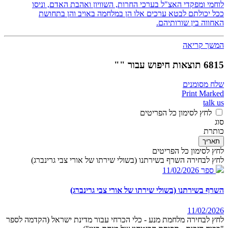
לוחמי ומפקדי האצ"ל בערכי החרות, השוויון ואהבת האדם, וניסו
ככל יכולתם לבטא ערכים אלו הן במלחמה באויב והן בתחושת
האחווה בין שורותיהם.
המשך קריאה
6815 תוצאות חיפוש עבור ""
שלח מסומנים
Print Marked
talk us
לחץ לסימון כל הפריטים
סוג
כותרת
תאריך
לחץ לסימון כל הפריטים
לחץ לבחירה השרף בשירתנו (בשולי שירתו של אורי צבי גרינברג)
ספר
11/02/2026
השרף בשירתנו (בשולי שירתו של אורי צבי גרינברג)
11/02/2026
לחץ לבחירה מלחמת מנע - כלי הכרחי עבור מדינת ישראל (הקדמה לספר