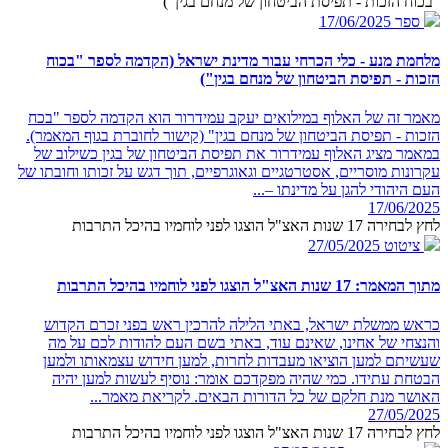
"בכוח הזכות - תפיסת הביטחון של מנחם בגין")
ספר
17/06/2025
מלחמת מנע - כלי הכרחי עבור מדינת ישראל (הקדמה לספר "בכוח
הזכות - תפיסת הביטחון של מנחם בגין")
מאמר זה של האלוף במילואים יעקב עמידרור הוא הקדמה לספר "בכח
הזכות - תפיסת הביטחון של מנחם בגין" (קישור לחוברת בגוף המאמר).
במאמר מציג האלוף עמידרור את תפיסת הביטחון של בגין כשילוב של
עקרונות מוסריים, אסטרטגיים וגאוגרפיים, תוך דגש על זכותו וחובתו של
העם היהודי להגן על מדינתו –...
17/06/2025
לחץ לבחירה 17 שנות האצ"ל הוצגו לפני לוחמיו בהיכל התרבות
ציטוט
27/05/2025
מתוך המאמר: 17 שנות האצ"ל הוצגו לפני לוחמיו בהיכל התרבות
כראש ממשלת ישראל, באתי הלילה להרכין ראש בפני זכרם הקדוש
והנצחי של אחינו, שאינם עוד, באתי בשם העם להודות לכם על מה
שעשיתם למען הוציאו מעבדות לחרות, למען חידוש עצמאותו ולמען
הבטחת עתידו. כמי שהיה מפקדכם אומר: נוסיף לעשות למען יהיה
האושר מנת חלקם של כל הדורות הבאים. לקריאת מאמר...
27/05/2025
לחץ לבחירה 17 שנות האצ"ל הוצגו לפני לוחמיו בהיכל התרבות