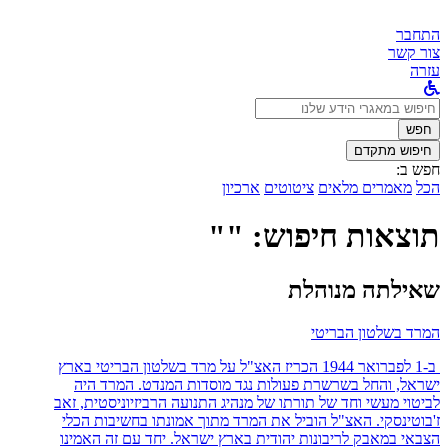
התחבר
צור קשר
עזרה
לחפש
ב:
חפש
חיפוש מתקדם
חפש ב:
הכל
מאמרים מלאים
ציטוטים
ארכיון
תוצאות חיפוש: ""
שאילתה מנוהלת
המרד בשלטון הבריטי
ב-1 לפברואר 1944 הכריז האצ"ל על מרד בשלטון הבריטי בארץ
ישראל, והחל בשרשרת פעולות נגד מוסדות המנדט. המרד היה
לביטוי מעשי וחד של תורתו של מנהיג התנועה הרביזיוניסטית, זאב
ז'בוטינסקי. האצ"ל הוביל את המרד מתוך אמונתו בחשיבות הכלי
הצבאי במאבק לריבונות יהודית בארץ ישראל. יחד עם זה האמינו