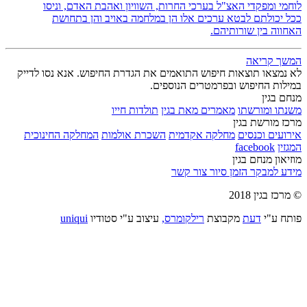
לוחמי ומפקדי האצ"ל בערכי החרות, השוויון ואהבת האדם, וניסו
ככל יכולתם לבטא ערכים אלו הן במלחמה באויב והן בתחושת
האחווה בין שורותיהם.
המשך קריאה
לא נמצאו תוצאות חיפוש התואמים את הגדרת החיפוש. אנא נסו לדייק
במילות החיפוש ובפרמטרים הנוספים.
מנחם בגין
משנתו ומורשתו
מאמרים מאת בגין
תולדות חייו
מרכז מורשת בגין
אירועים וכנסים
מחלקה אקדמית
השכרת אולמות
המחלקה החינוכית
המגזין
facebook
מוזיאון מנחם בגין
מידע למבקר
הזמן סיור
צור קשר
© מרכז בגין 2018
פותח ע"י
דעת
מקבוצת
רילקומרס,
עיצוב ע"י סטודיו
uniqui