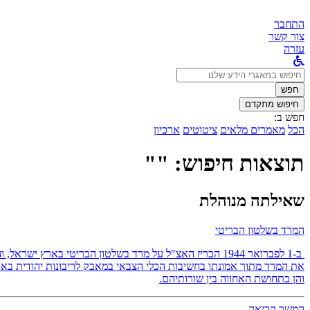
התחבר
צור קשר
עזרה
לחפש
ב:
חפש
חיפוש מתקדם
חפש ב:
הכל
מאמרים מלאים
ציטוטים
ארכיון
תוצאות חיפוש: ""
שאילתה מנוהלת
המרד בשלטון הבריטי
ב-1 לפברואר 1944 הכריז האצ"ל על מרד בשלטון הבריטי באר
את המרד מתוך אמונתו בחשיבות הכלי הצבאי במאבק לריבונות יהודית בארץ
והן בתחושת האחווה בין שורותיהם.
המשך קריאה