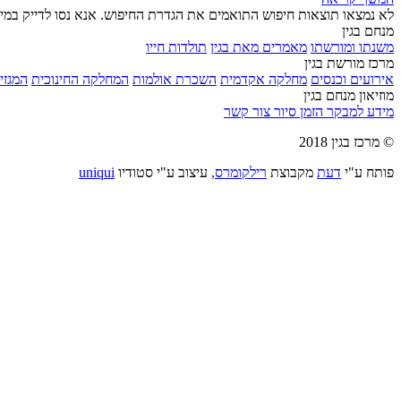
לא נמצאו תוצאות חיפוש התואמים את הגדרת החיפוש. אנא נסו לדייק במי
מנחם בגין
משנתו ומורשתו
מאמרים מאת בגין
תולדות חייו
מרכז מורשת בגין
אירועים וכנסים
מחלקה אקדמית
השכרת אולמות
המחלקה החינוכית
המגזין
מוזיאון מנחם בגין
מידע למבקר
הזמן סיור
צור קשר
© מרכז בגין 2018
פותח ע"י
דעת
מקבוצת
רילקומרס,
עיצוב ע"י סטודיו
uniqui