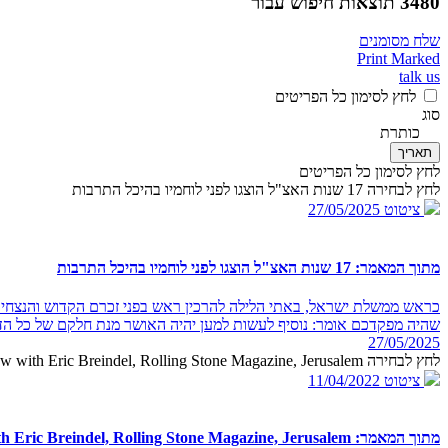
3480 תוצאות חיפוש עבור ""
שלח מסומנים
Print Marked
talk us
לחץ לסימון כל הפריטים
סוג
כותרת
תאריך
לחץ לסימון כל הפריטים
לחץ לבחירה 17 שנות האצ"ל הוצגו לפני לוחמיו בהיכל התרבות
ציטוט
27/05/2025
מתוך המאמר: 17 שנות האצ"ל הוצגו לפני לוחמיו בהיכל התרבות
כראש ממשלת ישראל, באתי הלילה להרכין ראש בפני זכרם הקדוש והנצחי ש
שהיה מפקדכם אומר: נוסיף לעשות למען יהיה האושר מנת חלקם של כל הד
27/05/2025
לחץ לבחירה PM Begin in an interview with Eric Breindel, Rolling Stone Magazine, Jerusalem
ציטוט
11/04/2022
מתוך המאמר: PM Begin in an interview with Eric Breindel, Rolling Stone Magazine, Jerusalem