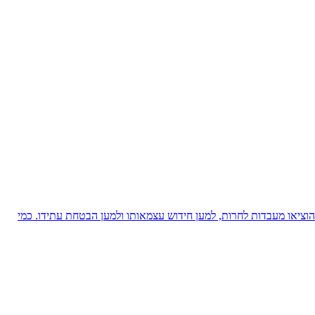
ציאו מעבדות לחרות, למען חידוש עצמאותו ולמען הבטחת עתידו. כמי