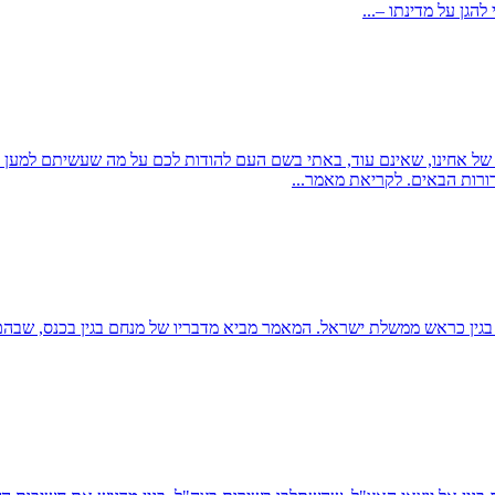
הגן על מדינתו –...
ל אחינו, שאינם עוד, באתי בשם העם להודות לכם על מה שעשיתם למען הו
ורות הבאים. לקריאת מאמר...
מסקר כנס חברי אצ"ל שנערך ב-16 בנובמבר 1978, עת כיהן בגין כראש ממשלת ישראל. המאמר מביא מדבר