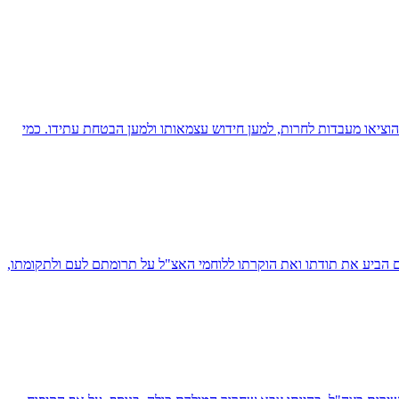
ציאו מעבדות לחרות, למען חידוש עצמאותו ולמען הבטחת עתידו. כמי
יו של מנחם בגין בכנס, שבהם הביע את תודתו ואת הוקרתו ללוחמי האצ"ל על תרומתם לעם ולתקומתו,