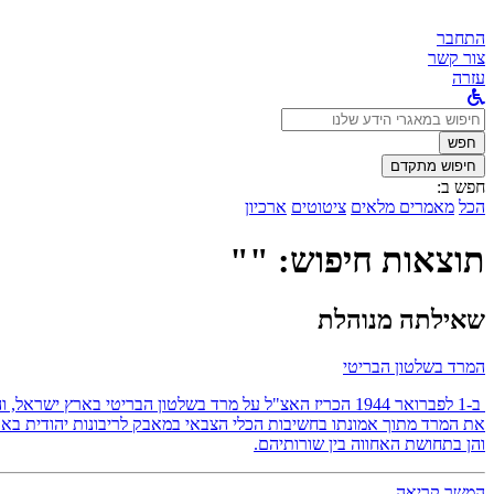
התחבר
צור קשר
עזרה
לחפש
ב:
חפש
חיפוש מתקדם
חפש ב:
הכל
מאמרים מלאים
ציטוטים
ארכיון
תוצאות חיפוש: ""
שאילתה מנוהלת
המרד בשלטון הבריטי
ב-1 לפברואר 1944 הכריז האצ"ל על מרד בשלטון הבריטי באר
את המרד מתוך אמונתו בחשיבות הכלי הצבאי במאבק לריבונות יהודית בארץ
והן בתחושת האחווה בין שורותיהם.
המשך קריאה