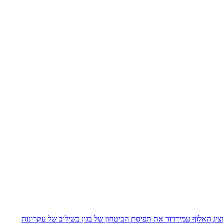
יג האלוף עמידרור את תפיסת הביטחון של בגין כשילוב של עקרונות