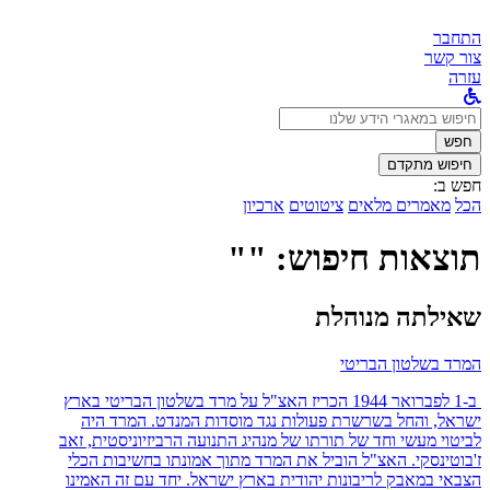
התחבר
צור קשר
עזרה
לחפש
ב:
חפש
חיפוש מתקדם
חפש ב:
הכל
מאמרים מלאים
ציטוטים
ארכיון
תוצאות חיפוש: ""
שאילתה מנוהלת
המרד בשלטון הבריטי
ב-1 לפברואר 1944 הכריז האצ"ל על מרד בשלטון הבריטי בארץ
ישראל, והחל בשרשרת פעולות נגד מוסדות המנדט. המרד היה
לביטוי מעשי וחד של תורתו של מנהיג התנועה הרביזיוניסטית, זאב
ז'בוטינסקי. האצ"ל הוביל את המרד מתוך אמונתו בחשיבות הכלי
הצבאי במאבק לריבונות יהודית בארץ ישראל. יחד עם זה האמינו