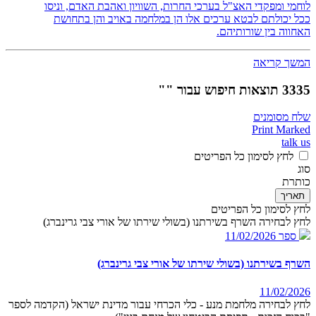
לוחמי ומפקדי האצ"ל בערכי החרות, השוויון ואהבת האדם, וניסו
ככל יכולתם לבטא ערכים אלו הן במלחמה באויב והן בתחושת
האחווה בין שורותיהם.
המשך קריאה
3335 תוצאות חיפוש עבור ""
שלח מסומנים
Print Marked
talk us
לחץ לסימון כל הפריטים
סוג
כותרת
תאריך
לחץ לסימון כל הפריטים
לחץ לבחירה השרף בשירתנו (בשולי שירתו של אורי צבי גרינברג)
ספר
11/02/2026
השרף בשירתנו (בשולי שירתו של אורי צבי גרינברג)
11/02/2026
לחץ לבחירה מלחמת מנע - כלי הכרחי עבור מדינת ישראל (הקדמה לספר