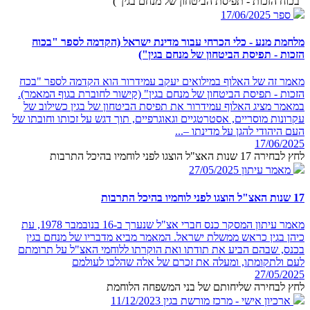
"בכוח הזכות - תפיסת הביטחון של מנחם בגין")
ספר
17/06/2025
מלחמת מנע - כלי הכרחי עבור מדינת ישראל (הקדמה לספר "בכוח
הזכות - תפיסת הביטחון של מנחם בגין")
מאמר זה של האלוף במילואים יעקב עמידרור הוא הקדמה לספר "בכח
הזכות - תפיסת הביטחון של מנחם בגין" (קישור לחוברת בגוף המאמר).
במאמר מציג האלוף עמידרור את תפיסת הביטחון של בגין כשילוב של
עקרונות מוסריים, אסטרטגיים וגאוגרפיים, תוך דגש על זכותו וחובתו של
העם היהודי להגן על מדינתו –...
17/06/2025
לחץ לבחירה 17 שנות האצ"ל הוצגו לפני לוחמיו בהיכל התרבות
מאמר עיתון
27/05/2025
17 שנות האצ"ל הוצגו לפני לוחמיו בהיכל התרבות
מאמר עיתון המסקר כנס חברי אצ"ל שנערך ב-16 בנובמבר 1978, עת
כיהן בגין כראש ממשלת ישראל. המאמר מביא מדבריו של מנחם בגין
בכנס, שבהם הביע את תודתו ואת הוקרתו ללוחמי האצ"ל על תרומתם
לעם ולתקומתו, ומעלה את זכרם של אלה שהלכו לעולמם
27/05/2025
לחץ לבחירה שליחותם של בני המשפחה הלוחמת
ארכיון אישי - מרכז מורשת בגין
11/12/2023