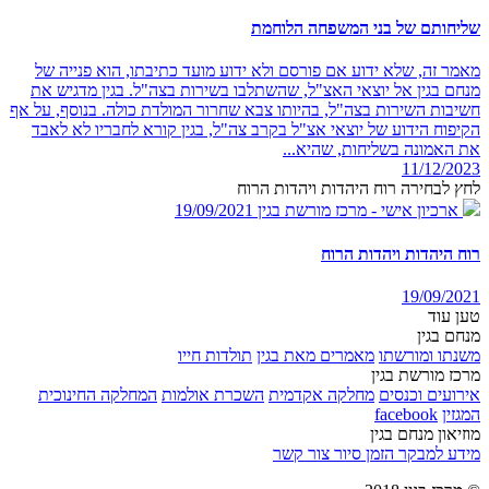
שליחותם של בני המשפחה הלוחמת
מאמר זה, שלא ידוע אם פורסם ולא ידוע מועד כתיבתו, הוא פנייה של
מנחם בגין אל יוצאי האצ"ל, שהשתלבו בשירות בצה"ל. בגין מדגיש את
חשיבות השירות בצה"ל, בהיותו צבא שחרור המולדת כולה. בנוסף, על אף
הקיפוח הידוע של יוצאי אצ"ל בקרב צה"ל, בגין קורא לחבריו לא לאבד
את האמונה בשליחות, שהיא...
11/12/2023
לחץ לבחירה רוח היהדות ויהדות הרוח
ארכיון אישי - מרכז מורשת בגין
19/09/2021
רוח היהדות ויהדות הרוח
19/09/2021
טען עוד
מנחם בגין
משנתו ומורשתו
מאמרים מאת בגין
תולדות חייו
מרכז מורשת בגין
אירועים וכנסים
מחלקה אקדמית
השכרת אולמות
המחלקה החינוכית
המגזין
facebook
מוזיאון מנחם בגין
מידע למבקר
הזמן סיור
צור קשר