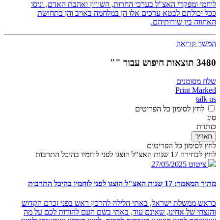
לוחמי ומפקדי האצ"ל בערכי החרות, השוויון ואהבת האדם, וניסו
ככל יכולתם לבטא ערכים אלו הן במלחמה באויב והן בתחושת
האחווה בין שורותיהם.
המשך קריאה
3480 תוצאות חיפוש עבור ""
שלח מסומנים
Print Marked
talk us
לחץ לסימון כל הפריטים
סוג
כותרת
תאריך
לחץ לסימון כל הפריטים
לחץ לבחירה 17 שנות האצ"ל הוצגו לפני לוחמיו בהיכל התרבות
ציטוט
27/05/2025
מתוך המאמר: 17 שנות האצ"ל הוצגו לפני לוחמיו בהיכל התרבות
כראש ממשלת ישראל, באתי הלילה להרכין ראש בפני זכרם הקדוש
והנצחי של אחינו, שאינם עוד, באתי בשם העם להודות לכם על מה