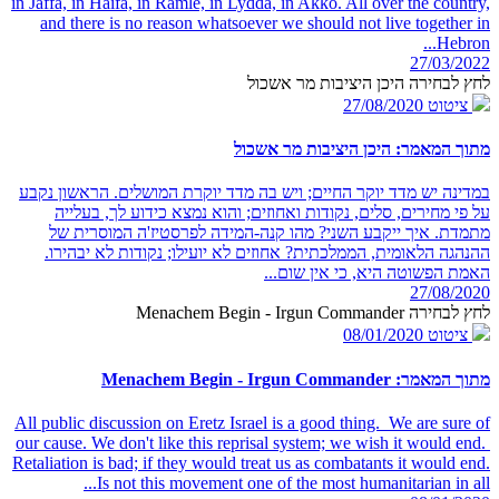
in Jaffa, in Haifa, in Ramle, in Lydda, in Akko. All over the country,
and there is no reason whatsoever we should not live together in
Hebron...
27/03/2022
לחץ לבחירה היכן היציבות מר אשכול
ציטוט
27/08/2020
מתוך המאמר: היכן היציבות מר אשכול
במדינה יש מדד יוקר החיים; ויש בה מדד יוקרת המושלים. הראשון נקבע
על פי מחירים, סלים, נקודות ואחוזים; והוא נמצא כידוע לך, בעלייה
מתמדת. איך ייקבע השני? מהו קנה-המידה לפרסטיז'ה המוסרית של
ההנהגה הלאומית, הממלכתית? אחוזים לא יועילו; נקודות לא יבהירו.
האמת הפשוטה היא, כי אין שום...
27/08/2020
לחץ לבחירה Menachem Begin - Irgun Commander
ציטוט
08/01/2020
מתוך המאמר: Menachem Begin - Irgun Commander
All public discussion on Eretz Israel is a good thing. We are sure of
our cause. We don't like this reprisal system; we wish it would end.
Retaliation is bad; if they would treat us as combatants it would end.
Is not this movement one of the most humanitarian in all...