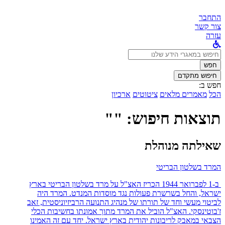
התחבר
צור קשר
עזרה
לחפש
ב:
חפש
חיפוש מתקדם
חפש ב:
הכל
מאמרים מלאים
ציטוטים
ארכיון
תוצאות חיפוש: ""
שאילתה מנוהלת
המרד בשלטון הבריטי
ב-1 לפברואר 1944 הכריז האצ"ל על מרד בשלטון הבריטי בארץ
ישראל, והחל בשרשרת פעולות נגד מוסדות המנדט. המרד היה
לביטוי מעשי וחד של תורתו של מנהיג התנועה הרביזיוניסטית, זאב
ז'בוטינסקי. האצ"ל הוביל את המרד מתוך אמונתו בחשיבות הכלי
הצבאי במאבק לריבונות יהודית בארץ ישראל. יחד עם זה האמינו