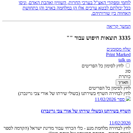
לוחמי ומפקדי האצ"ל בערכי החרות, השוויון ואהבת האדם, וניסו
ככל יכולתם לבטא ערכים אלו הן במלחמה באויב והן בתחושת
האחווה בין שורותיהם.
המשך קריאה
3335 תוצאות חיפוש עבור ""
שלח מסומנים
Print Marked
talk us
לחץ לסימון כל הפריטים
סוג
כותרת
תאריך
לחץ לסימון כל הפריטים
לחץ לבחירה השרף בשירתנו (בשולי שירתו של אורי צבי גרינברג)
ספר
11/02/2026
השרף בשירתנו (בשולי שירתו של אורי צבי גרינברג)
11/02/2026
לחץ לבחירה מלחמת מנע - כלי הכרחי עבור מדינת ישראל (הקדמה לספר