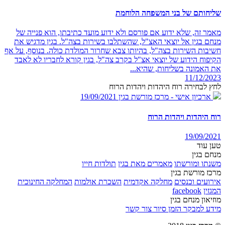
שליחותם של בני המשפחה הלוחמת
מאמר זה, שלא ידוע אם פורסם ולא ידוע מועד כתיבתו, הוא פנייה של
מנחם בגין אל יוצאי האצ"ל, שהשתלבו בשירות בצה"ל. בגין מדגיש את
חשיבות השירות בצה"ל, בהיותו צבא שחרור המולדת כולה. בנוסף, על אף
הקיפוח הידוע של יוצאי אצ"ל בקרב צה"ל, בגין קורא לחבריו לא לאבד
את האמונה בשליחות, שהיא...
11/12/2023
לחץ לבחירה רוח היהדות ויהדות הרוח
ארכיון אישי - מרכז מורשת בגין
19/09/2021
רוח היהדות ויהדות הרוח
19/09/2021
טען עוד
מנחם בגין
משנתו ומורשתו
מאמרים מאת בגין
תולדות חייו
מרכז מורשת בגין
אירועים וכנסים
מחלקה אקדמית
השכרת אולמות
המחלקה החינוכית
המגזין
facebook
מוזיאון מנחם בגין
מידע למבקר
הזמן סיור
צור קשר