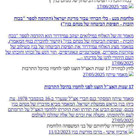
"בכוח הזכות - תפיסת הביטחון של מנחם בגין")
ספר
17/06/2025
מלחמת מנע - כלי הכרחי עבור מדינת ישראל (הקדמה לספר "בכוח
הזכות - תפיסת הביטחון של מנחם בגין")
מאמר זה של האלוף במילואים יעקב עמידרור הוא הקדמה לספר "בכח
הזכות - תפיסת הביטחון של מנחם בגין" (קישור לחוברת בגוף המאמר).
במאמר מציג האלוף עמידרור את תפיסת הביטחון של בגין כשילוב של
עקרונות מוסריים, אסטרטגיים וגאוגרפיים, תוך דגש על זכותו וחובתו של
העם היהודי להגן על מדינתו –...
17/06/2025
לחץ לבחירה 17 שנות האצ"ל הוצגו לפני לוחמיו בהיכל התרבות
מאמר עיתון
27/05/2025
17 שנות האצ"ל הוצגו לפני לוחמיו בהיכל התרבות
מאמר עיתון המסקר כנס חברי אצ"ל שנערך ב-16 בנובמבר 1978, עת
כיהן בגין כראש ממשלת ישראל. המאמר מביא מדבריו של מנחם בגין
בכנס, שבהם הביע את תודתו ואת הוקרתו ללוחמי האצ"ל על תרומתם
לעם ולתקומתו, ומעלה את זכרם של אלה שהלכו לעולמם
27/05/2025
לחץ לבחירה שליחותם של בני המשפחה הלוחמת
ארכיון אישי - מרכז מורשת בגין
11/12/2023