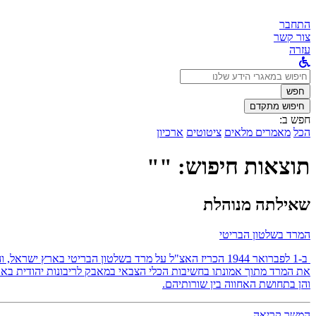
התחבר
צור קשר
עזרה
לחפש
ב:
חפש
חיפוש מתקדם
חפש ב:
הכל
מאמרים מלאים
ציטוטים
ארכיון
תוצאות חיפוש: ""
שאילתה מנוהלת
המרד בשלטון הבריטי
ב-1 לפברואר 1944 הכריז האצ"ל על מרד בשלטון הבריטי באר
את המרד מתוך אמונתו בחשיבות הכלי הצבאי במאבק לריבונות יהודית בארץ
והן בתחושת האחווה בין שורותיהם.
המשך קריאה