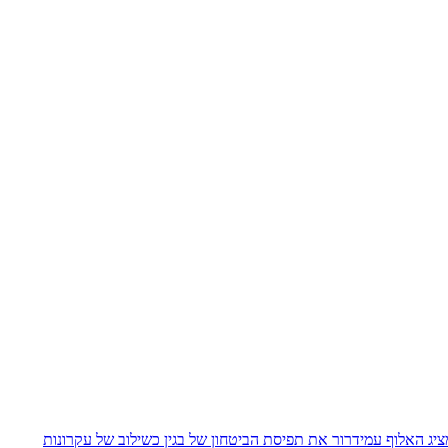
יג האלוף עמידרור את תפיסת הביטחון של בגין כשילוב של עקרונות