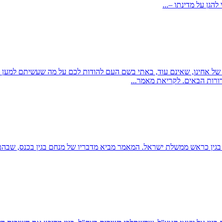
הגן על מדינתו –...
ל אחינו, שאינם עוד, באתי בשם העם להודות לכם על מה שעשיתם למען הו
ורות הבאים. לקריאת מאמר...
מסקר כנס חברי אצ"ל שנערך ב-16 בנובמבר 1978, עת כיהן בגין כראש ממשלת ישראל. המאמר מביא מדבר