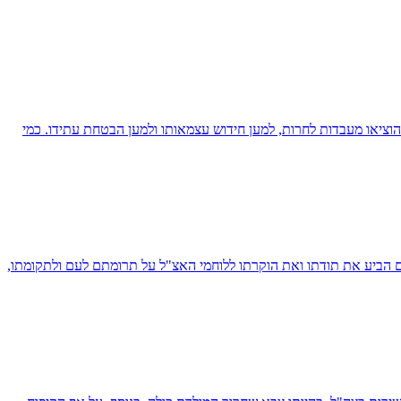
ציאו מעבדות לחרות, למען חידוש עצמאותו ולמען הבטחת עתידו. כמי
יו של מנחם בגין בכנס, שבהם הביע את תודתו ואת הוקרתו ללוחמי האצ"ל על תרומתם לעם ולתקומתו,