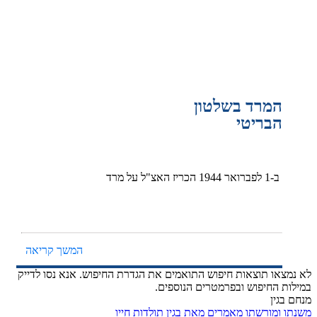
המרד בשלטון
הבריטי
ב-1 לפברואר 1944 הכריז האצ"ל על מרד
בשלטון הבריטי בארץ ישראל, והחל בשרשרת
פעולות נגד מוסדות המנדט. המרד היה לביטוי
מעשי וחד של תורתו של מנהיג התנועה
הרביזיוניסטית, זאב ז'בוטינסקי. האצ"ל הוביל
המשך קריאה
את המרד מתוך אמונתו בחשיבות הכלי הצבאי
לא נמצאו תוצאות חיפוש התואמים את הגדרת החיפוש. אנא נסו לדייק
במאבק לריבונות יהודית בארץ ישראל. יחד עם
במילות החיפוש ובפרמטרים הנוספים.
זה האמינו לוחמי ומפקדי האצ"ל בערכי החרות,
מנחם בגין
משנתו ומורשתו
מאמרים מאת בגין
תולדות חייו
השוויון ואהבת האדם, וניסו ככל יכולתם לבטא