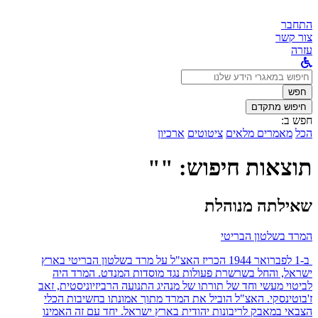
התחבר
צור קשר
עזרה
לחפש
ב:
חפש
חיפוש מתקדם
חפש ב:
הכל
מאמרים מלאים
ציטוטים
ארכיון
תוצאות חיפוש: ""
שאילתה מנוהלת
המרד בשלטון הבריטי
ב-1 לפברואר 1944 הכריז האצ"ל על מרד בשלטון הבריטי בארץ
ישראל, והחל בשרשרת פעולות נגד מוסדות המנדט. המרד היה
לביטוי מעשי וחד של תורתו של מנהיג התנועה הרביזיוניסטית, זאב
ז'בוטינסקי. האצ"ל הוביל את המרד מתוך אמונתו בחשיבות הכלי
הצבאי במאבק לריבונות יהודית בארץ ישראל. יחד עם זה האמינו