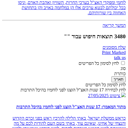
לוחמי ומפקדי האצ"ל בערכי החרות, השוויון ואהבת האדם, וניסו
ככל יכולתם לבטא ערכים אלו הן במלחמה באויב והן בתחושת
האחווה בין שורותיהם.
המשך קריאה
3480 תוצאות חיפוש עבור ""
שלח מסומנים
Print Marked
talk us
לחץ לסימון כל הפריטים
סוג
כותרת
תאריך
לחץ לסימון כל הפריטים
לחץ לבחירה 17 שנות האצ"ל הוצגו לפני לוחמיו בהיכל התרבות
ציטוט
27/05/2025
מתוך המאמר: 17 שנות האצ"ל הוצגו לפני לוחמיו בהיכל התרבות
כראש ממשלת ישראל, באתי הלילה להרכין ראש בפני זכרם הקדוש
והנצחי של אחינו, שאינם עוד, באתי בשם העם להודות לכם על מה