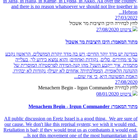
in Jaffa, in Haifa, in Ramle, in Lydda, in Akko. All over the country,
and there is no reason whatsoever we should not live together in
Hebron...
27/03/2022
לחץ לבחירה היכן היציבות מר אשכול
ציטוט
27/08/2020
מתוך המאמר: היכן היציבות מר אשכול
במדינה יש מדד יוקר החיים; ויש בה מדד יוקרת המושלים. הראשון נקבע
על פי מחירים, סלים, נקודות ואחוזים; והוא נמצא כידוע לך, בעלייה
מתמדת. איך ייקבע השני? מהו קנה-המידה לפרסטיז'ה המוסרית של
ההנהגה הלאומית, הממלכתית? אחוזים לא יועילו; נקודות לא יבהירו.
האמת הפשוטה היא, כי אין שום...
27/08/2020
לחץ לבחירה Menachem Begin - Irgun Commander
ציטוט
08/01/2020
מתוך המאמר: Menachem Begin - Irgun Commander
All public discussion on Eretz Israel is a good thing. We are sure of
our cause. We don't like this reprisal system; we wish it would end.
Retaliation is bad; if they would treat us as combatants it would end.
Is not this movement one of the most humanitarian in all...