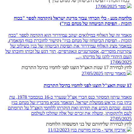
"בכוח הזכות - תפיסת הביטחון של מנחם בגין")
ספר
17/06/2025
מלחמת מנע - כלי הכרחי עבור מדינת ישראל (הקדמה לספר "בכוח
הזכות - תפיסת הביטחון של מנחם בגין")
מאמר זה של האלוף במילואים יעקב עמידרור הוא הקדמה לספר "בכח
הזכות - תפיסת הביטחון של מנחם בגין" (קישור לחוברת בגוף המאמר).
במאמר מציג האלוף עמידרור את תפיסת הביטחון של בגין כשילוב של
עקרונות מוסריים, אסטרטגיים וגאוגרפיים, תוך דגש על זכותו וחובתו של
העם היהודי להגן על מדינתו –...
17/06/2025
לחץ לבחירה 17 שנות האצ"ל הוצגו לפני לוחמיו בהיכל התרבות
מאמר עיתון
27/05/2025
17 שנות האצ"ל הוצגו לפני לוחמיו בהיכל התרבות
מאמר עיתון המסקר כנס חברי אצ"ל שנערך ב-16 בנובמבר 1978, עת
כיהן בגין כראש ממשלת ישראל. המאמר מביא מדבריו של מנחם בגין
בכנס, שבהם הביע את תודתו ואת הוקרתו ללוחמי האצ"ל על תרומתם
לעם ולתקומתו, ומעלה את זכרם של אלה שהלכו לעולמם
27/05/2025
לחץ לבחירה שליחותם של בני המשפחה הלוחמת
ארכיון אישי - מרכז מורשת בגין
11/12/2023