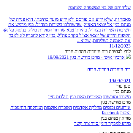
שליחותם של בני המשפחה הלוחמת
מאמר זה, שלא ידוע אם פורסם ולא ידוע מועד כתיבתו, הוא פנייה של
מנחם בגין אל יוצאי האצ"ל, שהשתלבו בשירות בצה"ל. בגין מדגיש את
חשיבות השירות בצה"ל, בהיותו צבא שחרור המולדת כולה. בנוסף, על אף
הקיפוח הידוע של יוצאי אצ"ל בקרב צה"ל, בגין קורא לחבריו לא לאבד
את האמונה בשליחות, שהיא...
11/12/2023
לחץ לבחירה רוח היהדות ויהדות הרוח
ארכיון אישי - מרכז מורשת בגין
19/09/2021
רוח היהדות ויהדות הרוח
19/09/2021
טען עוד
מנחם בגין
משנתו ומורשתו
מאמרים מאת בגין
תולדות חייו
מרכז מורשת בגין
אירועים וכנסים
מחלקה אקדמית
השכרת אולמות
המחלקה החינוכית
המגזין
facebook
מוזיאון מנחם בגין
מידע למבקר
הזמן סיור
צור קשר