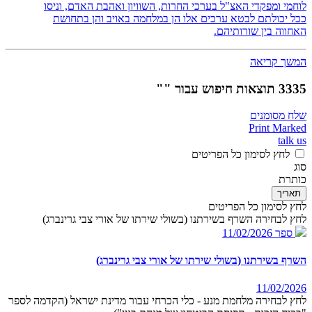
לוחמי ומפקדי האצ"ל בערכי החרות, השוויון ואהבת האדם, וניסו
ככל יכולתם לבטא ערכים אלו הן במלחמה באויב והן בתחושת
האחווה בין שורותיהם.
המשך קריאה
3335 תוצאות חיפוש עבור ""
שלח מסומנים
Print Marked
talk us
לחץ לסימון כל הפריטים
סוג
כותרת
תאריך
לחץ לסימון כל הפריטים
לחץ לבחירה השרף בשירתנו (בשולי שירתו של אורי צבי גרינברג)
ספר
11/02/2026
השרף בשירתנו (בשולי שירתו של אורי צבי גרינברג)
11/02/2026
לחץ לבחירה מלחמת מנע - כלי הכרחי עבור מדינת ישראל (הקדמה לספר