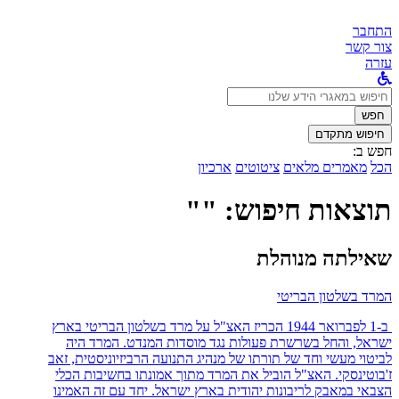
התחבר
צור קשר
עזרה
לחפש
ב:
חפש
חיפוש מתקדם
חפש ב:
הכל
מאמרים מלאים
ציטוטים
ארכיון
תוצאות חיפוש: ""
שאילתה מנוהלת
המרד בשלטון הבריטי
ב-1 לפברואר 1944 הכריז האצ"ל על מרד בשלטון הבריטי בארץ
ישראל, והחל בשרשרת פעולות נגד מוסדות המנדט. המרד היה
לביטוי מעשי וחד של תורתו של מנהיג התנועה הרביזיוניסטית, זאב
ז'בוטינסקי. האצ"ל הוביל את המרד מתוך אמונתו בחשיבות הכלי
הצבאי במאבק לריבונות יהודית בארץ ישראל. יחד עם זה האמינו