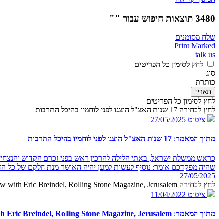
3480 תוצאות חיפוש עבור ""
שלח מסומנים
Print Marked
talk us
לחץ לסימון כל הפריטים
סוג
כותרת
תאריך
לחץ לסימון כל הפריטים
לחץ לבחירה 17 שנות האצ"ל הוצגו לפני לוחמיו בהיכל התרבות
ציטוט
27/05/2025
מתוך המאמר: 17 שנות האצ"ל הוצגו לפני לוחמיו בהיכל התרבות
כראש ממשלת ישראל, באתי הלילה להרכין ראש בפני זכרם הקדוש והנצחי ש
שהיה מפקדכם אומר: נוסיף לעשות למען יהיה האושר מנת חלקם של כל הד
27/05/2025
לחץ לבחירה PM Begin in an interview with Eric Breindel, Rolling Stone Magazine, Jerusalem
ציטוט
11/04/2022
מתוך המאמר: PM Begin in an interview with Eric Breindel, Rolling Stone Magazine, Jerusalem