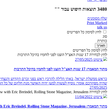
3480 תוצאות חיפוש עבור ""
שלח מסומנים
Print Marked
talk us
לחץ לסימון כל הפריטים
סוג
כותרת
תאריך
לחץ לסימון כל הפריטים
לחץ לבחירה 17 שנות האצ"ל הוצגו לפני לוחמיו בהיכל התרבות
ציטוט
27/05/2025
מתוך המאמר: 17 שנות האצ"ל הוצגו לפני לוחמיו בהיכל התרבות
כראש ממשלת ישראל, באתי הלילה להרכין ראש בפני זכרם הקדוש והנצחי ש
שהיה מפקדכם אומר: נוסיף לעשות למען יהיה האושר מנת חלקם של כל הד
27/05/2025
לחץ לבחירה PM Begin in an interview with Eric Breindel, Rolling Stone Magazine, Jerusalem
ציטוט
11/04/2022
מתוך המאמר: PM Begin in an interview with Eric Breindel, Rolling Stone Magazine, Jerusalem