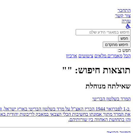
התחבר
צור קשר
עזרה
לחפש
ב:
חפש
חיפוש מתקדם
חפש ב:
הכל
מאמרים מלאים
ציטוטים
ארכיון
תוצאות חיפוש: ""
שאילתה מנוהלת
המרד בשלטון הבריטי
ב-1 לפברואר 1944 הכריז האצ"ל על מרד בשלטון הבריטי באר
את המרד מתוך אמונתו בחשיבות הכלי הצבאי במאבק לריבונות יהודית בארץ
והן בתחושת האחווה בין שורותיהם.
המשך קריאה