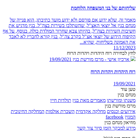
שליחותם של בני המשפחה הלוחמת
מאמר זה, שלא ידוע אם פורסם ולא ידוע מועד כתיבתו, הוא פנייה של
מנחם בגין אל יוצאי האצ"ל, שהשתלבו בשירות בצה"ל. בגין מדגיש את
חשיבות השירות בצה"ל, בהיותו צבא שחרור המולדת כולה. בנוסף, על אף
הקיפוח הידוע של יוצאי אצ"ל בקרב צה"ל, בגין קורא לחבריו לא לאבד
את האמונה בשליחות, שהיא...
11/12/2023
לחץ לבחירה רוח היהדות ויהדות הרוח
ארכיון אישי - מרכז מורשת בגין
19/09/2021
רוח היהדות ויהדות הרוח
19/09/2021
טען עוד
מנחם בגין
משנתו ומורשתו
מאמרים מאת בגין
תולדות חייו
מרכז מורשת בגין
אירועים וכנסים
מחלקה אקדמית
השכרת אולמות
המחלקה החינוכית
המגזין
facebook
מוזיאון מנחם בגין
מידע למבקר
הזמן סיור
צור קשר