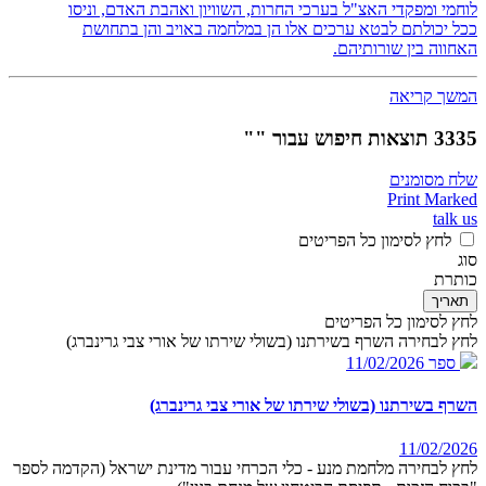
לוחמי ומפקדי האצ"ל בערכי החרות, השוויון ואהבת האדם, וניסו
ככל יכולתם לבטא ערכים אלו הן במלחמה באויב והן בתחושת
האחווה בין שורותיהם.
המשך קריאה
3335 תוצאות חיפוש עבור ""
שלח מסומנים
Print Marked
talk us
לחץ לסימון כל הפריטים
סוג
כותרת
תאריך
לחץ לסימון כל הפריטים
לחץ לבחירה השרף בשירתנו (בשולי שירתו של אורי צבי גרינברג)
ספר
11/02/2026
השרף בשירתנו (בשולי שירתו של אורי צבי גרינברג)
11/02/2026
לחץ לבחירה מלחמת מנע - כלי הכרחי עבור מדינת ישראל (הקדמה לספר