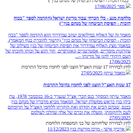
"בכוח הזכות - תפיסת הביטחון של מנחם בגין")
ספר
17/06/2025
מלחמת מנע - כלי הכרחי עבור מדינת ישראל (הקדמה לספר "בכוח
הזכות - תפיסת הביטחון של מנחם בגין")
מאמר זה של האלוף במילואים יעקב עמידרור הוא הקדמה לספר "בכח
הזכות - תפיסת הביטחון של מנחם בגין" (קישור לחוברת בגוף המאמר).
במאמר מציג האלוף עמידרור את תפיסת הביטחון של בגין כשילוב של
עקרונות מוסריים, אסטרטגיים וגאוגרפיים, תוך דגש על זכותו וחובתו של
העם היהודי להגן על מדינתו –...
17/06/2025
לחץ לבחירה 17 שנות האצ"ל הוצגו לפני לוחמיו בהיכל התרבות
מאמר עיתון
27/05/2025
17 שנות האצ"ל הוצגו לפני לוחמיו בהיכל התרבות
מאמר עיתון המסקר כנס חברי אצ"ל שנערך ב-16 בנובמבר 1978, עת
כיהן בגין כראש ממשלת ישראל. המאמר מביא מדבריו של מנחם בגין
בכנס, שבהם הביע את תודתו ואת הוקרתו ללוחמי האצ"ל על תרומתם
לעם ולתקומתו, ומעלה את זכרם של אלה שהלכו לעולמם
27/05/2025
לחץ לבחירה שליחותם של בני המשפחה הלוחמת
ארכיון אישי - מרכז מורשת בגין
11/12/2023