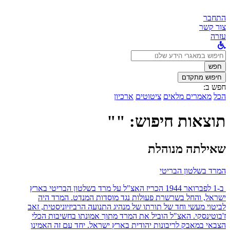
התחבר
צור קשר
עזרה
לחפש
ב:
חפש
חיפוש מתקדם
חפש ב:
הכל
מאמרים מלאים
ציטוטים
ארכיון
תוצאות חיפוש: ""
שאילתה מנוהלת
המרד בשלטון הבריטי
ב-1 לפברואר 1944 הכריז האצ"ל על מרד בשלטון הבריטי בארץ
ישראל, והחל בשרשרת פעולות נגד מוסדות המנדט. המרד היה
לביטוי מעשי וחד של תורתו של מנהיג התנועה הרביזיוניסטית, זאב
ז'בוטינסקי. האצ"ל הוביל את המרד מתוך אמונתו בחשיבות הכלי
הצבאי במאבק לריבונות יהודית בארץ ישראל. יחד עם זה האמינו