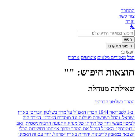
התחבר
צור קשר
עזרה
לחפש
ב:
חפש
חיפוש מתקדם
חפש ב:
הכל
מאמרים מלאים
ציטוטים
ארכיון
תוצאות חיפוש: ""
שאילתה מנוהלת
המרד בשלטון הבריטי
ב-1 לפברואר 1944 הכריז האצ"ל על מרד בשלטון הבריטי בארץ
ישראל, והחל בשרשרת פעולות נגד מוסדות המנדט. המרד היה
לביטוי מעשי וחד של תורתו של מנהיג התנועה הרביזיוניסטית, זאב
ז'בוטינסקי. האצ"ל הוביל את המרד מתוך אמונתו בחשיבות הכלי
הצבאי במאבק לריבונות יהודית בארץ ישראל. יחד עם זה האמינו