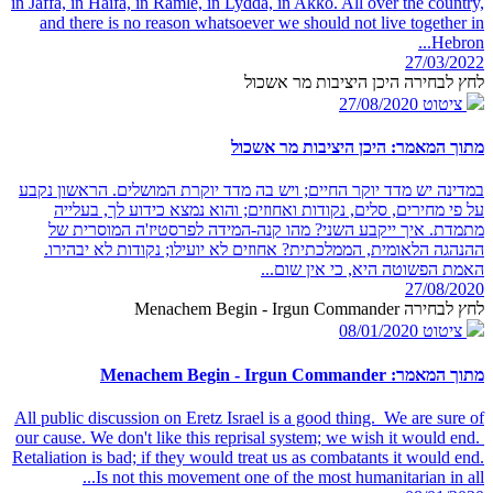
in Jaffa, in Haifa, in Ramle, in Lydda, in Akko. All over the country,
and there is no reason whatsoever we should not live together in
Hebron...
27/03/2022
לחץ לבחירה היכן היציבות מר אשכול
ציטוט
27/08/2020
מתוך המאמר: היכן היציבות מר אשכול
במדינה יש מדד יוקר החיים; ויש בה מדד יוקרת המושלים. הראשון נקבע
על פי מחירים, סלים, נקודות ואחוזים; והוא נמצא כידוע לך, בעלייה
מתמדת. איך ייקבע השני? מהו קנה-המידה לפרסטיז'ה המוסרית של
ההנהגה הלאומית, הממלכתית? אחוזים לא יועילו; נקודות לא יבהירו.
האמת הפשוטה היא, כי אין שום...
27/08/2020
לחץ לבחירה Menachem Begin - Irgun Commander
ציטוט
08/01/2020
מתוך המאמר: Menachem Begin - Irgun Commander
All public discussion on Eretz Israel is a good thing. We are sure of
our cause. We don't like this reprisal system; we wish it would end.
Retaliation is bad; if they would treat us as combatants it would end.
Is not this movement one of the most humanitarian in all...