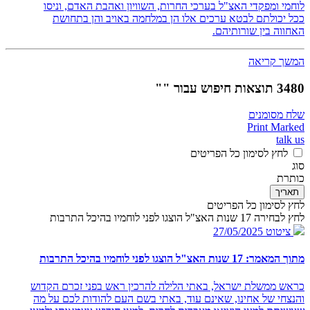
לוחמי ומפקדי האצ"ל בערכי החרות, השוויון ואהבת האדם, וניסו
ככל יכולתם לבטא ערכים אלו הן במלחמה באויב והן בתחושת
האחווה בין שורותיהם.
המשך קריאה
3480 תוצאות חיפוש עבור ""
שלח מסומנים
Print Marked
talk us
לחץ לסימון כל הפריטים
סוג
כותרת
תאריך
לחץ לסימון כל הפריטים
לחץ לבחירה 17 שנות האצ"ל הוצגו לפני לוחמיו בהיכל התרבות
ציטוט
27/05/2025
מתוך המאמר: 17 שנות האצ"ל הוצגו לפני לוחמיו בהיכל התרבות
כראש ממשלת ישראל, באתי הלילה להרכין ראש בפני זכרם הקדוש
והנצחי של אחינו, שאינם עוד, באתי בשם העם להודות לכם על מה