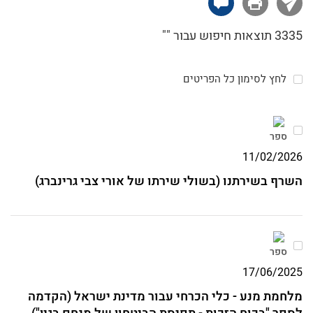
האצ"ל בערכי החרות, השוויון ואהבת האדם, וניסו
ככל יכולתם לבטא ערכים אלו הן במלחמה באויב
3335 תוצאות חיפוש עבור ""
והן בתחושת האחווה בין שורותיהם.
לחץ לסימון כל הפריטים
ספר
11/02/2026
השרף בשירתנו (בשולי שירתו של אורי צבי גרינברג)
ספר
17/06/2025
מלחמת מנע - כלי הכרחי עבור מדינת ישראל (הקדמה