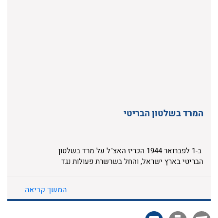
המרד בשלטון הבריטי
ב-1 לפברואר 1944 הכריז האצ"ל על מרד בשלטון
הבריטי בארץ ישראל, והחל בשרשרת פעולות נגד
מוסדות המנדט. המרד היה לביטוי מעשי וחד של
תורתו של מנהיג התנועה הרביזיוניסטית, זאב
המשך קריאה
ז'בוטינסקי. האצ"ל הוביל את המרד מתוך אמונתו
בחשיבות הכלי הצבאי במאבק לריבונות יהודית
בארץ ישראל. יחד עם זה האמינו לוחמי ומפקדי