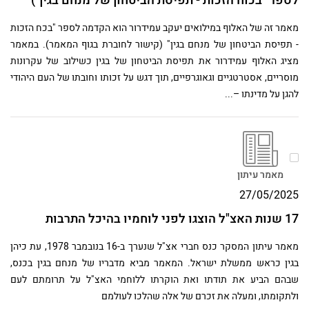
לספר "בכוח הזכות - תפיסת הביטחון של מנחם בגין")
מאמר זה של האלוף במילואים יעקב עמידרור הוא הקדמה לספר "בכח הזכות
- תפיסת הביטחון של מנחם בגין" (קישור לחוברת בגוף המאמר). במאמר
מציג האלוף עמידרור את תפיסת הביטחון של בגין כשילוב של עקרונות
מוסריים, אסטרטגיים וגאוגרפיים, תוך דגש על זכותו וחובתו של העם היהודי
להגן על מדינתו –...
מאמר עיתון
27/05/2025
17 שנות האצ"ל הוצגו לפני לוחמיו בהיכל התרבות
מאמר עיתון המסקר כנס חברי אצ"ל שנערך ב-16 בנובמבר 1978, עת כיהן
בגין כראש ממשלת ישראל. המאמר מביא מדבריו של מנחם בגין בכנס,
שבהם הביע את תודתו ואת הוקרתו ללוחמי האצ"ל על תרומתם לעם
ולתקומתו, ומעלה את זכרם של אלה שהלכו לעולמם