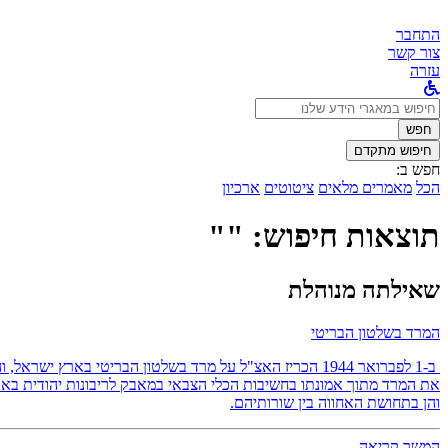
התחבר
צור קשר
עזרה
לחפש
ב:
חפש
חיפוש מתקדם
חפש ב:
הכל
מאמרים מלאים
ציטוטים
ארכיון
תוצאות חיפוש: ""
שאילתה מנוהלת
המרד בשלטון הבריטי
ב-1 לפברואר 1944 הכריז האצ"ל על מרד בשלטון הבריטי באר
את המרד מתוך אמונתו בחשיבות הכלי הצבאי במאבק לריבונות יהודית בארץ
והן בתחושת האחווה בין שורותיהם.
המשך קריאה