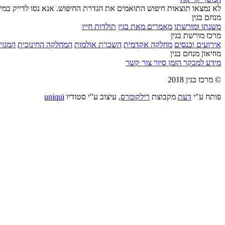
לא נמצאו תוצאות חיפוש התואמים את הגדרת החיפוש. אנא נסו לדייק במי
מנחם בגין
משנתו ומורשתו
מאמרים מאת בגין
תולדות חייו
מרכז מורשת בגין
אירועים וכנסים
מחלקה אקדמית
השכרת אולמות
המחלקה החינוכית
המגזין
מוזיאון מנחם בגין
מידע למבקר
הזמן סיור
צור קשר
© מרכז בגין 2018
פותח ע"י
דעת
מקבוצת
רילקומרס,
עיצוב ע"י סטודיו
uniqui