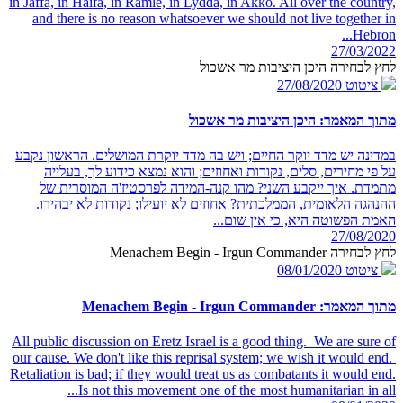
in Jaffa, in Haifa, in Ramle, in Lydda, in Akko. All over the country,
and there is no reason whatsoever we should not live together in
Hebron...
27/03/2022
לחץ לבחירה היכן היציבות מר אשכול
ציטוט
27/08/2020
מתוך המאמר: היכן היציבות מר אשכול
במדינה יש מדד יוקר החיים; ויש בה מדד יוקרת המושלים. הראשון נקבע
על פי מחירים, סלים, נקודות ואחוזים; והוא נמצא כידוע לך, בעלייה
מתמדת. איך ייקבע השני? מהו קנה-המידה לפרסטיז'ה המוסרית של
ההנהגה הלאומית, הממלכתית? אחוזים לא יועילו; נקודות לא יבהירו.
האמת הפשוטה היא, כי אין שום...
27/08/2020
לחץ לבחירה Menachem Begin - Irgun Commander
ציטוט
08/01/2020
מתוך המאמר: Menachem Begin - Irgun Commander
All public discussion on Eretz Israel is a good thing. We are sure of
our cause. We don't like this reprisal system; we wish it would end.
Retaliation is bad; if they would treat us as combatants it would end.
Is not this movement one of the most humanitarian in all...