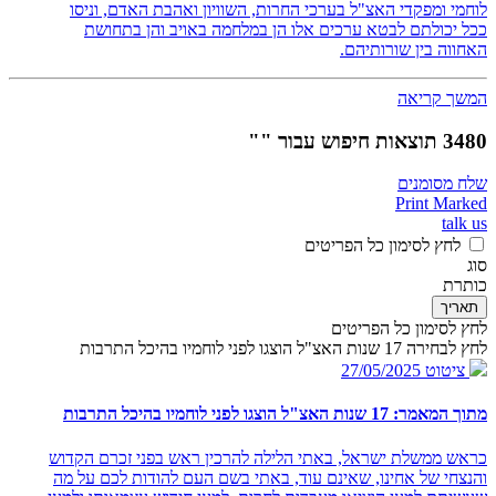
לוחמי ומפקדי האצ"ל בערכי החרות, השוויון ואהבת האדם, וניסו
ככל יכולתם לבטא ערכים אלו הן במלחמה באויב והן בתחושת
האחווה בין שורותיהם.
המשך קריאה
3480 תוצאות חיפוש עבור ""
שלח מסומנים
Print Marked
talk us
לחץ לסימון כל הפריטים
סוג
כותרת
תאריך
לחץ לסימון כל הפריטים
לחץ לבחירה 17 שנות האצ"ל הוצגו לפני לוחמיו בהיכל התרבות
ציטוט
27/05/2025
מתוך המאמר: 17 שנות האצ"ל הוצגו לפני לוחמיו בהיכל התרבות
כראש ממשלת ישראל, באתי הלילה להרכין ראש בפני זכרם הקדוש
והנצחי של אחינו, שאינם עוד, באתי בשם העם להודות לכם על מה