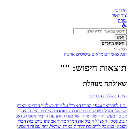
התחבר
צור קשר
עזרה
לחפש
ב:
חפש
חיפוש מתקדם
חפש ב:
הכל
מאמרים מלאים
ציטוטים
ארכיון
תוצאות חיפוש: ""
שאילתה מנוהלת
המרד בשלטון הבריטי
ב-1 לפברואר 1944 הכריז האצ"ל על מרד בשלטון הבריטי בארץ
ישראל, והחל בשרשרת פעולות נגד מוסדות המנדט. המרד היה
לביטוי מעשי וחד של תורתו של מנהיג התנועה הרביזיוניסטית, זאב
ז'בוטינסקי. האצ"ל הוביל את המרד מתוך אמונתו בחשיבות הכלי
הצבאי במאבק לריבונות יהודית בארץ ישראל. יחד עם זה האמינו