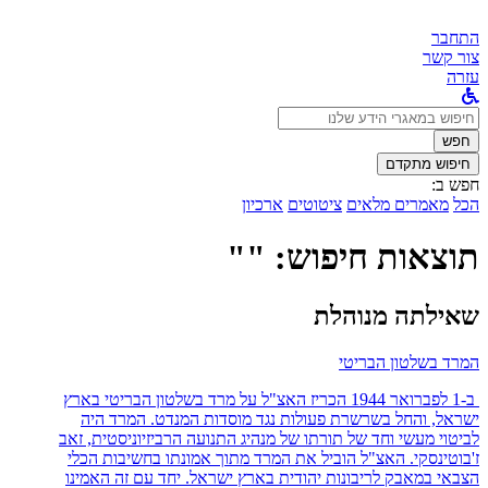
התחבר
צור קשר
עזרה
לחפש
ב:
חפש
חיפוש מתקדם
חפש ב:
הכל
מאמרים מלאים
ציטוטים
ארכיון
תוצאות חיפוש: ""
שאילתה מנוהלת
המרד בשלטון הבריטי
ב-1 לפברואר 1944 הכריז האצ"ל על מרד בשלטון הבריטי בארץ
ישראל, והחל בשרשרת פעולות נגד מוסדות המנדט. המרד היה
לביטוי מעשי וחד של תורתו של מנהיג התנועה הרביזיוניסטית, זאב
ז'בוטינסקי. האצ"ל הוביל את המרד מתוך אמונתו בחשיבות הכלי
הצבאי במאבק לריבונות יהודית בארץ ישראל. יחד עם זה האמינו