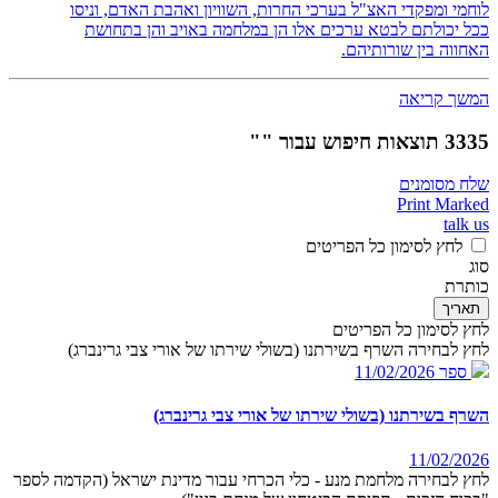
לוחמי ומפקדי האצ"ל בערכי החרות, השוויון ואהבת האדם, וניסו
ככל יכולתם לבטא ערכים אלו הן במלחמה באויב והן בתחושת
האחווה בין שורותיהם.
המשך קריאה
3335 תוצאות חיפוש עבור ""
שלח מסומנים
Print Marked
talk us
לחץ לסימון כל הפריטים
סוג
כותרת
תאריך
לחץ לסימון כל הפריטים
לחץ לבחירה השרף בשירתנו (בשולי שירתו של אורי צבי גרינברג)
ספר
11/02/2026
השרף בשירתנו (בשולי שירתו של אורי צבי גרינברג)
11/02/2026
לחץ לבחירה מלחמת מנע - כלי הכרחי עבור מדינת ישראל (הקדמה לספר