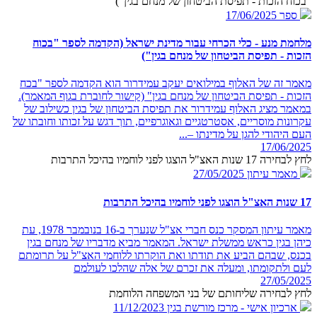
"בכוח הזכות - תפיסת הביטחון של מנחם בגין")
ספר
17/06/2025
מלחמת מנע - כלי הכרחי עבור מדינת ישראל (הקדמה לספר "בכוח
הזכות - תפיסת הביטחון של מנחם בגין")
מאמר זה של האלוף במילואים יעקב עמידרור הוא הקדמה לספר "בכח
הזכות - תפיסת הביטחון של מנחם בגין" (קישור לחוברת בגוף המאמר).
במאמר מציג האלוף עמידרור את תפיסת הביטחון של בגין כשילוב של
עקרונות מוסריים, אסטרטגיים וגאוגרפיים, תוך דגש על זכותו וחובתו של
העם היהודי להגן על מדינתו –...
17/06/2025
לחץ לבחירה 17 שנות האצ"ל הוצגו לפני לוחמיו בהיכל התרבות
מאמר עיתון
27/05/2025
17 שנות האצ"ל הוצגו לפני לוחמיו בהיכל התרבות
מאמר עיתון המסקר כנס חברי אצ"ל שנערך ב-16 בנובמבר 1978, עת
כיהן בגין כראש ממשלת ישראל. המאמר מביא מדבריו של מנחם בגין
בכנס, שבהם הביע את תודתו ואת הוקרתו ללוחמי האצ"ל על תרומתם
לעם ולתקומתו, ומעלה את זכרם של אלה שהלכו לעולמם
27/05/2025
לחץ לבחירה שליחותם של בני המשפחה הלוחמת
ארכיון אישי - מרכז מורשת בגין
11/12/2023