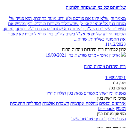
שליחותם של בני המשפחה הלוחמת
מאמר זה, שלא ידוע אם פורסם ולא ידוע מועד כתיבתו, הוא פנייה של
מנחם בגין אל יוצאי האצ"ל, שהשתלבו בשירות בצה"ל. בגין מדגיש את
חשיבות השירות בצה"ל, בהיותו צבא שחרור המולדת כולה. בנוסף, על אף
הקיפוח הידוע של יוצאי אצ"ל בקרב צה"ל, בגין קורא לחבריו לא לאבד
את האמונה בשליחות, שהיא...
11/12/2023
לחץ לבחירה רוח היהדות ויהדות הרוח
ארכיון אישי - מרכז מורשת בגין
19/09/2021
רוח היהדות ויהדות הרוח
19/09/2021
טען עוד
מנחם בגין
משנתו ומורשתו
מאמרים מאת בגין
תולדות חייו
מרכז מורשת בגין
אירועים וכנסים
מחלקה אקדמית
השכרת אולמות
המחלקה החינוכית
המגזין
facebook
מוזיאון מנחם בגין
מידע למבקר
הזמן סיור
צור קשר