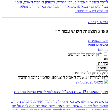
לוחמי ומפקדי האצ"ל בערכי החרות, השוויון ואהבת האדם, וניסו
ככל יכולתם לבטא ערכים אלו הן במלחמה באויב והן בתחושת
האחווה בין שורותיהם.
המשך קריאה
3480 תוצאות חיפוש עבור ""
שלח מסומנים
Print Marked
talk us
לחץ לסימון כל הפריטים
סוג
כותרת
תאריך
לחץ לסימון כל הפריטים
לחץ לבחירה 17 שנות האצ"ל הוצגו לפני לוחמיו בהיכל התרבות
ציטוט
27/05/2025
מתוך המאמר: 17 שנות האצ"ל הוצגו לפני לוחמיו בהיכל התרבות
כראש ממשלת ישראל, באתי הלילה להרכין ראש בפני זכרם הקדוש
והנצחי של אחינו, שאינם עוד, באתי בשם העם להודות לכם על מה