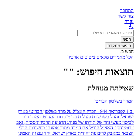
התחבר
צור קשר
עזרה
לחפש
ב:
חפש
חיפוש מתקדם
חפש ב:
הכל
מאמרים מלאים
ציטוטים
ארכיון
תוצאות חיפוש: ""
שאילתה מנוהלת
המרד בשלטון הבריטי
ב-1 לפברואר 1944 הכריז האצ"ל על מרד בשלטון הבריטי בארץ
ישראל, והחל בשרשרת פעולות נגד מוסדות המנדט. המרד היה
לביטוי מעשי וחד של תורתו של מנהיג התנועה הרביזיוניסטית, זאב
ז'בוטינסקי. האצ"ל הוביל את המרד מתוך אמונתו בחשיבות הכלי
הצבאי במאבק לריבונות יהודית בארץ ישראל. יחד עם זה האמינו