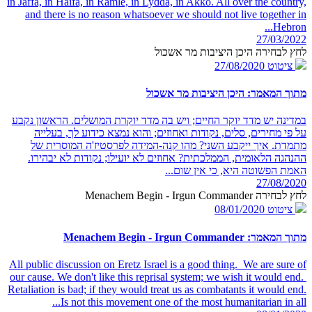
in Jaffa, in Haifa, in Ramle, in Lydda, in Akko. All over the country,
and there is no reason whatsoever we should not live together in
Hebron...
27/03/2022
לחץ לבחירה היכן היציבות מר אשכול
ציטוט
27/08/2020
מתוך המאמר: היכן היציבות מר אשכול
במדינה יש מדד יוקר החיים; ויש בה מדד יוקרת המושלים. הראשון נקבע
על פי מחירים, סלים, נקודות ואחוזים; והוא נמצא כידוע לך, בעלייה
מתמדת. איך ייקבע השני? מהו קנה-המידה לפרסטיז'ה המוסרית של
ההנהגה הלאומית, הממלכתית? אחוזים לא יועילו; נקודות לא יבהירו.
האמת הפשוטה היא, כי אין שום...
27/08/2020
לחץ לבחירה Menachem Begin - Irgun Commander
ציטוט
08/01/2020
מתוך המאמר: Menachem Begin - Irgun Commander
All public discussion on Eretz Israel is a good thing. We are sure of
our cause. We don't like this reprisal system; we wish it would end.
Retaliation is bad; if they would treat us as combatants it would end.
Is not this movement one of the most humanitarian in all...