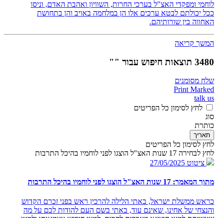
לוחמי ומפקדי האצ"ל בערכי החרות, השוויון ואהבת האדם, וניסו
ככל יכולתם לבטא ערכים אלו הן במלחמה באויב והן בתחושת
האחווה בין שורותיהם.
המשך קריאה
3480 תוצאות חיפוש עבור ""
שלח מסומנים
Print Marked
talk us
לחץ לסימון כל הפריטים
סוג
כותרת
תאריך
לחץ לסימון כל הפריטים
לחץ לבחירה 17 שנות האצ"ל הוצגו לפני לוחמיו בהיכל התרבות
ציטוט
27/05/2025
מתוך המאמר: 17 שנות האצ"ל הוצגו לפני לוחמיו בהיכל התרבות
כראש ממשלת ישראל, באתי הלילה להרכין ראש בפני זכרם הקדוש
והנצחי של אחינו, שאינם עוד, באתי בשם העם להודות לכם על מה