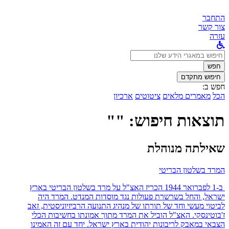
התחבר
צור קשר
עזרה
לחפש
ב:
חפש
חיפוש מתקדם
חפש ב:
הכל
מאמרים מלאים
ציטוטים
ארכיון
תוצאות חיפוש: ""
שאילתה מנוהלת
המרד בשלטון הבריטי
ב-1 לפברואר 1944 הכריז האצ"ל על מרד בשלטון הבריטי בארץ
ישראל, והחל בשרשרת פעולות נגד מוסדות המנדט. המרד היה
לביטוי מעשי וחד של תורתו של מנהיג התנועה הרביזיוניסטית, זאב
ז'בוטינסקי. האצ"ל הוביל את המרד מתוך אמונתו בחשיבות הכלי
הצבאי במאבק לריבונות יהודית בארץ ישראל. יחד עם זה האמינו