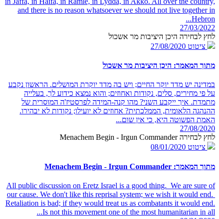
in Jaffa, in Haifa, in Ramle, in Lydda, in Akko. All over the country,
and there is no reason whatsoever we should not live together in
Hebron...
27/03/2022
לחץ לבחירה היכן היציבות מר אשכול
ציטוט
27/08/2020
מתוך המאמר: היכן היציבות מר אשכול
במדינה יש מדד יוקר החיים; ויש בה מדד יוקרת המושלים. הראשון נקבע
על פי מחירים, סלים, נקודות ואחוזים; והוא נמצא כידוע לך, בעלייה
מתמדת. איך ייקבע השני? מהו קנה-המידה לפרסטיז'ה המוסרית של
ההנהגה הלאומית, הממלכתית? אחוזים לא יועילו; נקודות לא יבהירו.
האמת הפשוטה היא, כי אין שום...
27/08/2020
לחץ לבחירה Menachem Begin - Irgun Commander
ציטוט
08/01/2020
מתוך המאמר: Menachem Begin - Irgun Commander
All public discussion on Eretz Israel is a good thing. We are sure of
our cause. We don't like this reprisal system; we wish it would end.
Retaliation is bad; if they would treat us as combatants it would end.
Is not this movement one of the most humanitarian in all...