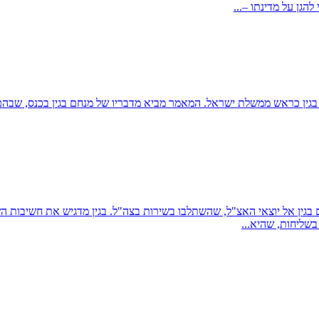
הגן על מדינתו –...
מסקר כנס חברי אצ"ל שנערך ב-16 בנובמבר 1978, עת כיהן בגין כראש ממשלת ישראל. המאמר מביא מדבר
 בגין אל יוצאי האצ"ל, שהשתלבו בשירות בצה"ל. בגין מדגיש את חשיבות ה
בשליחות, שהיא...