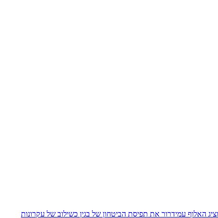
יג האלוף עמידרור את תפיסת הביטחון של בגין כשילוב של עקרונות