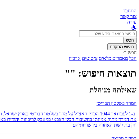
התחבר
צור קשר
עזרה
לחפש
ב:
חפש
חיפוש מתקדם
חפש ב:
הכל
מאמרים מלאים
ציטוטים
ארכיון
תוצאות חיפוש: ""
שאילתה מנוהלת
המרד בשלטון הבריטי
ב-1 לפברואר 1944 הכריז האצ"ל על מרד בשלטון הבריטי באר
את המרד מתוך אמונתו בחשיבות הכלי הצבאי במאבק לריבונות יהודית בארץ
והן בתחושת האחווה בין שורותיהם.
המשך קריאה