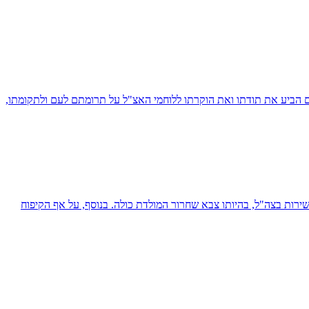
יו של מנחם בגין בכנס, שבהם הביע את תודתו ואת הוקרתו ללוחמי האצ"ל על תרומתם לעם ולתקומתו,
שירות בצה"ל, בהיותו צבא שחרור המולדת כולה. בנוסף, על אף הקיפוח