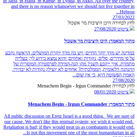
in Jaffa, in Haifa, in Ramle, in Lydda, in Akko. All over the country,
and there is no reason whatsoever we should not live together in
Hebron...
27/03/2022
לחץ לבחירה היכן היציבות מר אשכול
ציטוט
27/08/2020
מתוך המאמר: היכן היציבות מר אשכול
במדינה יש מדד יוקר החיים; ויש בה מדד יוקרת המושלים. הראשון נקבע
על פי מחירים, סלים, נקודות ואחוזים; והוא נמצא כידוע לך, בעלייה
מתמדת. איך ייקבע השני? מהו קנה-המידה לפרסטיז'ה המוסרית של
ההנהגה הלאומית, הממלכתית? אחוזים לא יועילו; נקודות לא יבהירו.
האמת הפשוטה היא, כי אין שום...
27/08/2020
לחץ לבחירה Menachem Begin - Irgun Commander
ציטוט
08/01/2020
מתוך המאמר: Menachem Begin - Irgun Commander
All public discussion on Eretz Israel is a good thing. We are sure of
our cause. We don't like this reprisal system; we wish it would end.
Retaliation is bad; if they would treat us as combatants it would end.
Is not this movement one of the most humanitarian in all...