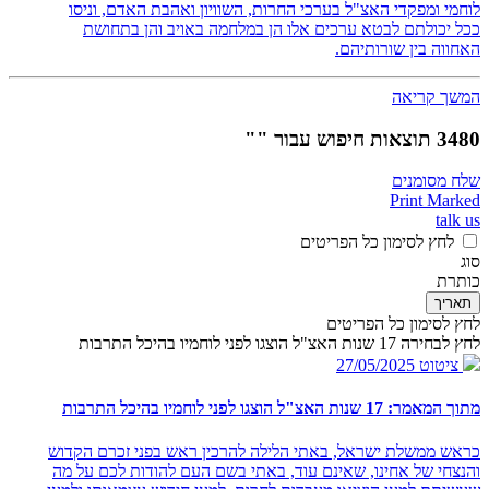
לוחמי ומפקדי האצ"ל בערכי החרות, השוויון ואהבת האדם, וניסו
ככל יכולתם לבטא ערכים אלו הן במלחמה באויב והן בתחושת
האחווה בין שורותיהם.
המשך קריאה
3480 תוצאות חיפוש עבור ""
שלח מסומנים
Print Marked
talk us
לחץ לסימון כל הפריטים
סוג
כותרת
תאריך
לחץ לסימון כל הפריטים
לחץ לבחירה 17 שנות האצ"ל הוצגו לפני לוחמיו בהיכל התרבות
ציטוט
27/05/2025
מתוך המאמר: 17 שנות האצ"ל הוצגו לפני לוחמיו בהיכל התרבות
כראש ממשלת ישראל, באתי הלילה להרכין ראש בפני זכרם הקדוש
והנצחי של אחינו, שאינם עוד, באתי בשם העם להודות לכם על מה