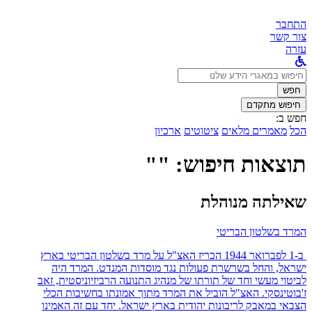
התחבר
צור קשר
עזרה
לחפש
ב:
חפש
חיפוש מתקדם
חפש ב:
הכל
מאמרים מלאים
ציטוטים
ארכיון
תוצאות חיפוש: ""
שאילתה מנוהלת
המרד בשלטון הבריטי
ב-1 לפברואר 1944 הכריז האצ"ל על מרד בשלטון הבריטי בארץ
ישראל, והחל בשרשרת פעולות נגד מוסדות המנדט. המרד היה
לביטוי מעשי וחד של תורתו של מנהיג התנועה הרביזיוניסטית, זאב
ז'בוטינסקי. האצ"ל הוביל את המרד מתוך אמונתו בחשיבות הכלי
הצבאי במאבק לריבונות יהודית בארץ ישראל. יחד עם זה האמינו