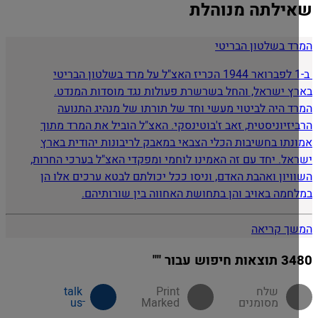
ילתה מנוהלת
ד בשלטון הבריטי
ב-1 לפברואר 1944 הכריז האצ"ל על מרד בשלטון הבריטי
ץ ישראל, והחל בשרשרת פעולות נגד מוסדות המנדט.
ד היה לביטוי מעשי וחד של תורתו של מנהיג התנועה
יזיוניסטית, זאב ז'בוטינסקי. האצ"ל הוביל את המרד מתוך
נתו בחשיבות הכלי הצבאי במאבק לריבונות יהודית בארץ
אל. יחד עם זה האמינו לוחמי ומפקדי האצ"ל בערכי החרות,
ויון ואהבת האדם, וניסו ככל יכולתם לבטא ערכים אלו הן
חמה באויב והן בתחושת האחווה בין שורותיהם.
ך קריאה
 חיפוש עבור ""
מסומנים
Marked
us