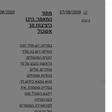
27/08/2020
27/08/2020
מתוך
המאמר: היכן
ציטוט
היציבות מר
אשכול
במדינה יש מדד יוקר
החיים; ויש בה מדד
יוקרת המושלים.
הראשון נקבע על פי
מחירים, סלים,
נקודות ואחוזים;
והוא נמצא כידוע לך,
בעלייה מתמדת. איך
ייקבע השני? מהו
קנה-המידה
לפרסטיז'ה המוסרית
של ההנהגה