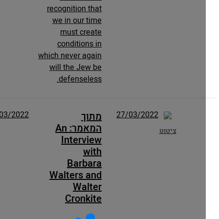
recognition that
we in our time
must create
conditions in
which never again
will the Jew be
defenseless.
27/03/2022
27/03/2022
מתוך
המאמר: An
ציטוט
Interview
with
Barbara
Walters and
Walter
Cronkite