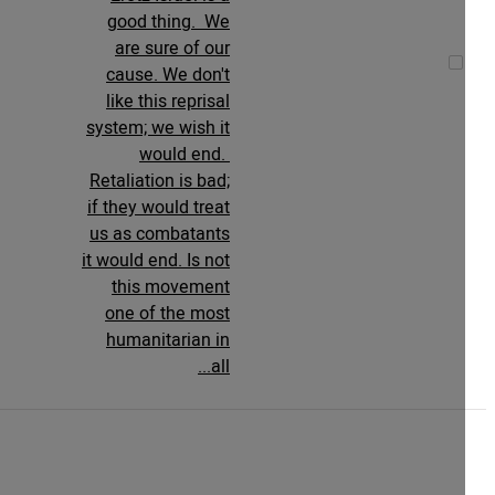
good thing. We
are sure of our
cause. We don't
like this reprisal
system; we wish it
would end.
Retaliation is bad;
if they would treat
us as combatants
it would end. Is not
this movement
one of the most
humanitarian in
all...