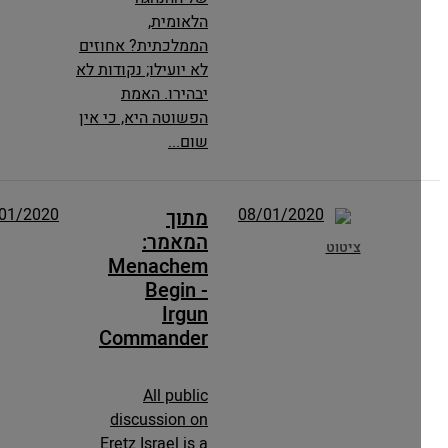
הלאומית,
הממלכתית? אחוזים
לא יועילו; נקודות לא
יבהירו. האמת
הפשוטה היא, כי אין
שום...
08/01/2020
08/01/2020
מתוך
המאמר:
ציטוט
Menachem
Begin -
Irgun
Commander
All public
discussion on
Eretz Israel is a