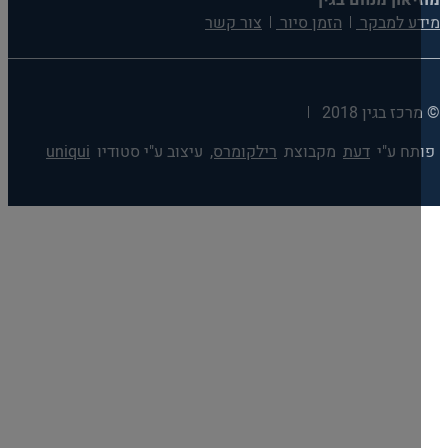
יאון מנחם בגין
ע למבקר
הזמן סיור
צור קשר
כז בגין 2018
תח ע"י
דעת
מקבוצת
רילקומרס,
עיצוב ע"י סטודיו
uniqui