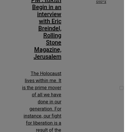
המאמר: PM
ציטוט
Begin in an
interview
with Eric
Breindel,
Rolling
Stone
Magazine,
Jerusalem
The Holocaust
lives within me. It
is the prime mover
of all we have
done in our
generation. For
instance, our fight
for liberation is a
result of the