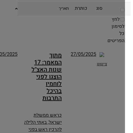
סוג
כותרת
תאריך
לחץ
לסימון
כל
הפריטים
27/05/2025
27/05/2025
מתוך
המאמר: 17
ציטוט
שנות האצ"ל
הוצגו לפני
לוחמיו
בהיכל
התרבות
כראש ממשלת
ישראל, באתי הלילה
להרכין ראש בפני