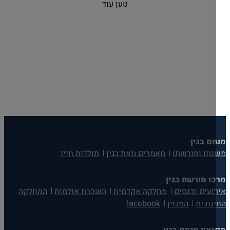
טען עוד
ם בגין
תו ומורשתו
מאמרים מאת בגין
תולדות חייו
ז מורשת בגין
ועים וכנסים
מחלקה אקדמית
השכרת אולמות
המחלקה
נוכית
המגזין
facebook