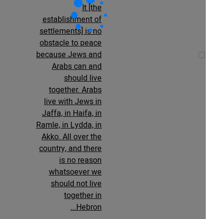
It [the
establishment of
settlements] is no
obstacle to peace
because Jews and
Arabs can and
should live
together. Arabs
live with Jews in
Jaffa, in Haifa, in
Ramle, in Lydda, in
Akko. All over the
country, and there
is no reason
whatsoever we
should not live
together in
Hebron...