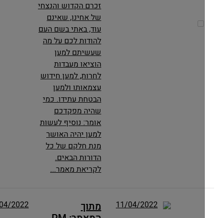
זכרם הקדוש והנצחי
של אחינו, שאינם
עוד, באתי בשם העם
להודות לכם על מה
שעשיתם למען
הוציאו מעבדות
לחרות, למען חידוש
עצמאותו ולמען
הבטחת עתידו. כמי
שהיה מפקדכם
אומר: נוסיף לעשות
למען יהיה האושר
מנת חלקם של כל
הדורות הבאים.
לקריאת מאמר...
11/04/2022
11/04/2022
מתוך