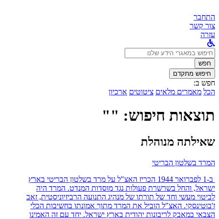
התחבר
צור קשר
עזרה
לחפש
ב:
חפש
חיפוש מתקדם
חפש ב:
הכל
מאמרים מלאים
ציטוטים
ארכיון
תוצאות חיפוש: ""
שאילתה מנוהלת
המרד בשלטון הבריטי
ב-1 לפברואר 1944 הכריז האצ"ל על מרד בשלטון הבריטי בארץ
ישראל, והחל בשרשרת פעולות נגד מוסדות המנדט. המרד היה
לביטוי מעשי וחד של תורתו של מנהיג התנועה הרביזיוניסטית, זאב
ז'בוטינסקי. האצ"ל הוביל את המרד מתוך אמונתו בחשיבות הכלי
הצבאי במאבק לריבונות יהודית בארץ ישראל. יחד עם זה האמינו