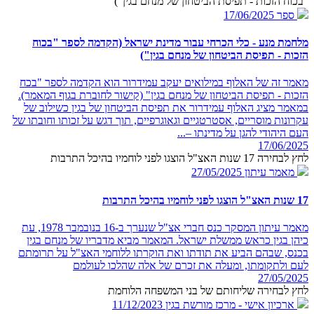
"בכוח הזכות - תפיסת הביטחון של מנחם בגין")
ספר
17/06/2025
מלחמת מנע - כלי הכרחי עבור מדינת ישראל (הקדמה לספר "בכוח
הזכות - תפיסת הביטחון של מנחם בגין")
מאמר זה של האלוף במילואים יעקב עמידרור הוא הקדמה לספר "בכח
הזכות - תפיסת הביטחון של מנחם בגין" (קישור לחוברת בגוף המאמר).
במאמר מציג האלוף עמידרור את תפיסת הביטחון של בגין כשילוב של
עקרונות מוסריים, אסטרטגיים וגאוגרפיים, תוך דגש על זכותו וחובתו של
העם היהודי להגן על מדינתו –...
17/06/2025
לחץ לבחירה 17 שנות האצ"ל הוצגו לפני לוחמיו בהיכל התרבות
מאמר עיתון
27/05/2025
17 שנות האצ"ל הוצגו לפני לוחמיו בהיכל התרבות
מאמר עיתון המסקר כנס חברי אצ"ל שנערך ב-16 בנובמבר 1978, עת
כיהן בגין כראש ממשלת ישראל. המאמר מביא מדבריו של מנחם בגין
בכנס, שבהם הביע את תודתו ואת הוקרתו ללוחמי האצ"ל על תרומתם
לעם ולתקומתו, ומעלה את זכרם של אלה שהלכו לעולמם
27/05/2025
לחץ לבחירה שליחותם של בני המשפחה הלוחמת
ארכיון אישי - מרכז מורשת בגין
11/12/2023