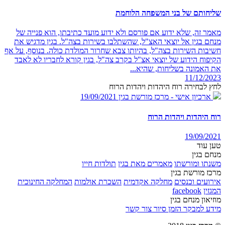
שליחותם של בני המשפחה הלוחמת
מאמר זה, שלא ידוע אם פורסם ולא ידוע מועד כתיבתו, הוא פנייה של
מנחם בגין אל יוצאי האצ"ל, שהשתלבו בשירות בצה"ל. בגין מדגיש את
חשיבות השירות בצה"ל, בהיותו צבא שחרור המולדת כולה. בנוסף, על אף
הקיפוח הידוע של יוצאי אצ"ל בקרב צה"ל, בגין קורא לחבריו לא לאבד
את האמונה בשליחות, שהיא...
11/12/2023
לחץ לבחירה רוח היהדות ויהדות הרוח
ארכיון אישי - מרכז מורשת בגין
19/09/2021
רוח היהדות ויהדות הרוח
19/09/2021
טען עוד
מנחם בגין
משנתו ומורשתו
מאמרים מאת בגין
תולדות חייו
מרכז מורשת בגין
אירועים וכנסים
מחלקה אקדמית
השכרת אולמות
המחלקה החינוכית
המגזין
facebook
מוזיאון מנחם בגין
מידע למבקר
הזמן סיור
צור קשר