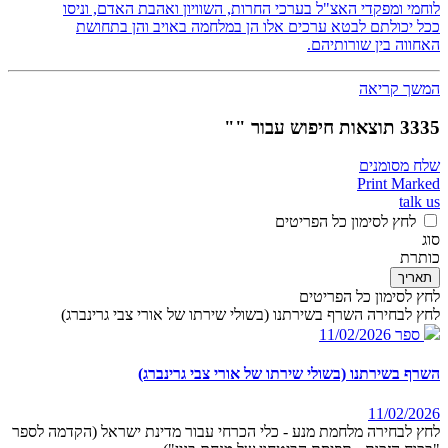
לוחמי ומפקדי האצ"ל בערכי החרות, השוויון ואהבת האדם, וניסו
ככל יכולתם לבטא ערכים אלו הן במלחמה באויב והן בתחושת
האחווה בין שורותיהם.
המשך קריאה
3335 תוצאות חיפוש עבור ""
שלח מסומנים
Print Marked
talk us
לחץ לסימון כל הפריטים
סוג
כותרת
תאריך
לחץ לסימון כל הפריטים
לחץ לבחירה השרף בשירתנו (בשולי שירתו של אורי צבי גרינברג)
ספר
11/02/2026
השרף בשירתנו (בשולי שירתו של אורי צבי גרינברג)
11/02/2026
לחץ לבחירה מלחמת מנע - כלי הכרחי עבור מדינת ישראל (הקדמה לספר