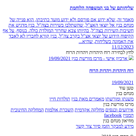
שליחותם של בני המשפחה הלוחמת
מאמר זה, שלא ידוע אם פורסם ולא ידוע מועד כתיבתו, הוא פנייה של
מנחם בגין אל יוצאי האצ"ל, שהשתלבו בשירות בצה"ל. בגין מדגיש את
חשיבות השירות בצה"ל, בהיותו צבא שחרור המולדת כולה. בנוסף, על אף
הקיפוח הידוע של יוצאי אצ"ל בקרב צה"ל, בגין קורא לחבריו לא לאבד
את האמונה בשליחות, שהיא...
11/12/2023
לחץ לבחירה רוח היהדות ויהדות הרוח
ארכיון אישי - מרכז מורשת בגין
19/09/2021
רוח היהדות ויהדות הרוח
19/09/2021
טען עוד
מנחם בגין
משנתו ומורשתו
מאמרים מאת בגין
תולדות חייו
מרכז מורשת בגין
אירועים וכנסים
מחלקה אקדמית
השכרת אולמות
המחלקה החינוכית
המגזין
facebook
מוזיאון מנחם בגין
מידע למבקר
הזמן סיור
צור קשר