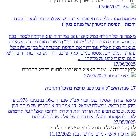
"בכוח הזכות - תפיסת הביטחון של מנחם בגין")
ספר
17/06/2025
מלחמת מנע - כלי הכרחי עבור מדינת ישראל (הקדמה לספר "בכוח
הזכות - תפיסת הביטחון של מנחם בגין")
מאמר זה של האלוף במילואים יעקב עמידרור הוא הקדמה לספר "בכח
הזכות - תפיסת הביטחון של מנחם בגין" (קישור לחוברת בגוף המאמר).
במאמר מציג האלוף עמידרור את תפיסת הביטחון של בגין כשילוב של
עקרונות מוסריים, אסטרטגיים וגאוגרפיים, תוך דגש על זכותו וחובתו של
העם היהודי להגן על מדינתו –...
17/06/2025
לחץ לבחירה 17 שנות האצ"ל הוצגו לפני לוחמיו בהיכל התרבות
מאמר עיתון
27/05/2025
17 שנות האצ"ל הוצגו לפני לוחמיו בהיכל התרבות
מאמר עיתון המסקר כנס חברי אצ"ל שנערך ב-16 בנובמבר 1978, עת
כיהן בגין כראש ממשלת ישראל. המאמר מביא מדבריו של מנחם בגין
בכנס, שבהם הביע את תודתו ואת הוקרתו ללוחמי האצ"ל על תרומתם
לעם ולתקומתו, ומעלה את זכרם של אלה שהלכו לעולמם
27/05/2025
לחץ לבחירה שליחותם של בני המשפחה הלוחמת
ארכיון אישי - מרכז מורשת בגין
11/12/2023