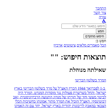
התחבר
צור קשר
עזרה
לחפש
ב:
חפש
חיפוש מתקדם
חפש ב:
הכל
מאמרים מלאים
ציטוטים
ארכיון
תוצאות חיפוש: ""
שאילתה מנוהלת
המרד בשלטון הבריטי
ב-1 לפברואר 1944 הכריז האצ"ל על מרד בשלטון הבריטי בארץ
ישראל, והחל בשרשרת פעולות נגד מוסדות המנדט. המרד היה
לביטוי מעשי וחד של תורתו של מנהיג התנועה הרביזיוניסטית, זאב
ז'בוטינסקי. האצ"ל הוביל את המרד מתוך אמונתו בחשיבות הכלי
הצבאי במאבק לריבונות יהודית בארץ ישראל. יחד עם זה האמינו