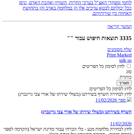
לוחמי ומפקדי האצ"ל בערכי החרות, השוויון ואהבת האדם, וניסו
ככל יכולתם לבטא ערכים אלו הן במלחמה באויב והן בתחושת
האחווה בין שורותיהם.
המשך קריאה
3335 תוצאות חיפוש עבור ""
שלח מסומנים
Print Marked
talk us
לחץ לסימון כל הפריטים
סוג
כותרת
תאריך
לחץ לסימון כל הפריטים
לחץ לבחירה השרף בשירתנו (בשולי שירתו של אורי צבי גרינברג)
ספר
11/02/2026
השרף בשירתנו (בשולי שירתו של אורי צבי גרינברג)
11/02/2026
לחץ לבחירה מלחמת מנע - כלי הכרחי עבור מדינת ישראל (הקדמה לספר