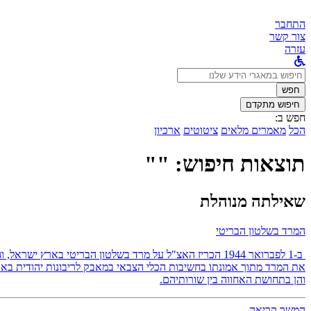
התחבר
צור קשר
עזרה
לחפש
ב:
חפש
חיפוש מתקדם
חפש ב:
הכל
מאמרים מלאים
ציטוטים
ארכיון
תוצאות חיפוש: ""
שאילתה מנוהלת
המרד בשלטון הבריטי
ב-1 לפברואר 1944 הכריז האצ"ל על מרד בשלטון הבריטי באר
את המרד מתוך אמונתו בחשיבות הכלי הצבאי במאבק לריבונות יהודית בארץ
והן בתחושת האחווה בין שורותיהם.
המשך קריאה