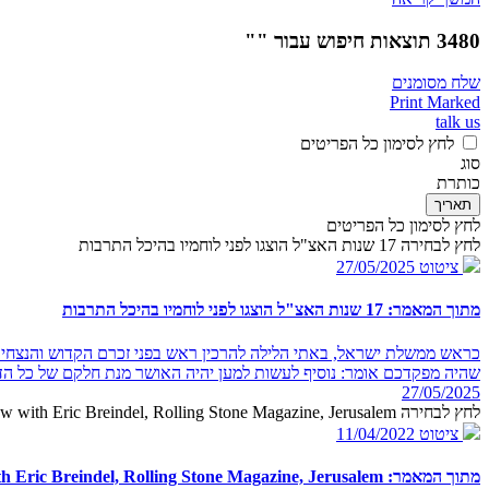
3480 תוצאות חיפוש עבור ""
שלח מסומנים
Print Marked
talk us
לחץ לסימון כל הפריטים
סוג
כותרת
תאריך
לחץ לסימון כל הפריטים
לחץ לבחירה 17 שנות האצ"ל הוצגו לפני לוחמיו בהיכל התרבות
ציטוט
27/05/2025
מתוך המאמר: 17 שנות האצ"ל הוצגו לפני לוחמיו בהיכל התרבות
כראש ממשלת ישראל, באתי הלילה להרכין ראש בפני זכרם הקדוש והנצחי ש
שהיה מפקדכם אומר: נוסיף לעשות למען יהיה האושר מנת חלקם של כל הד
27/05/2025
לחץ לבחירה PM Begin in an interview with Eric Breindel, Rolling Stone Magazine, Jerusalem
ציטוט
11/04/2022
מתוך המאמר: PM Begin in an interview with Eric Breindel, Rolling Stone Magazine, Jerusalem