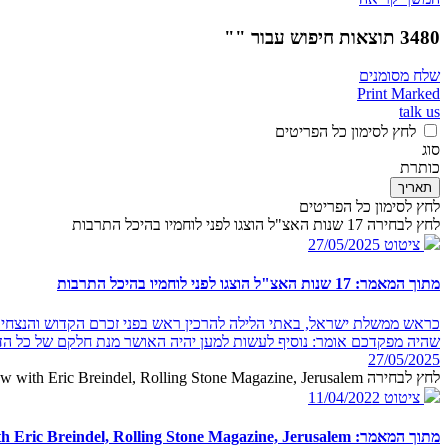
3480 תוצאות חיפוש עבור ""
שלח מסומנים
Print Marked
talk us
לחץ לסימון כל הפריטים
סוג
כותרת
תאריך
לחץ לסימון כל הפריטים
לחץ לבחירה 17 שנות האצ"ל הוצגו לפני לוחמיו בהיכל התרבות
ציטוט
27/05/2025
מתוך המאמר: 17 שנות האצ"ל הוצגו לפני לוחמיו בהיכל התרבות
כראש ממשלת ישראל, באתי הלילה להרכין ראש בפני זכרם הקדוש והנצחי ש
שהיה מפקדכם אומר: נוסיף לעשות למען יהיה האושר מנת חלקם של כל הד
27/05/2025
לחץ לבחירה PM Begin in an interview with Eric Breindel, Rolling Stone Magazine, Jerusalem
ציטוט
11/04/2022
מתוך המאמר: PM Begin in an interview with Eric Breindel, Rolling Stone Magazine, Jerusalem