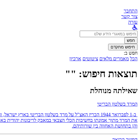
התחבר
צור קשר
עזרה
לחפש
ב:
חפש
חיפוש מתקדם
חפש ב:
הכל
מאמרים מלאים
ציטוטים
ארכיון
תוצאות חיפוש: ""
שאילתה מנוהלת
המרד בשלטון הבריטי
ב-1 לפברואר 1944 הכריז האצ"ל על מרד בשלטון הבריטי באר
את המרד מתוך אמונתו בחשיבות הכלי הצבאי במאבק לריבונות יהודית בארץ
והן בתחושת האחווה בין שורותיהם.
המשך קריאה