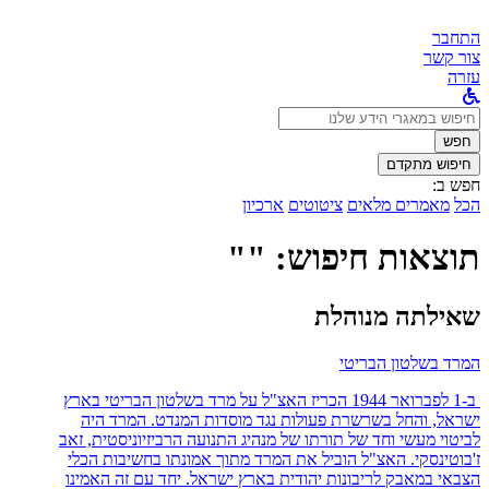
התחבר
צור קשר
עזרה
לחפש
ב:
חפש
חיפוש מתקדם
חפש ב:
הכל
מאמרים מלאים
ציטוטים
ארכיון
תוצאות חיפוש: ""
שאילתה מנוהלת
המרד בשלטון הבריטי
ב-1 לפברואר 1944 הכריז האצ"ל על מרד בשלטון הבריטי בארץ
ישראל, והחל בשרשרת פעולות נגד מוסדות המנדט. המרד היה
לביטוי מעשי וחד של תורתו של מנהיג התנועה הרביזיוניסטית, זאב
ז'בוטינסקי. האצ"ל הוביל את המרד מתוך אמונתו בחשיבות הכלי
הצבאי במאבק לריבונות יהודית בארץ ישראל. יחד עם זה האמינו