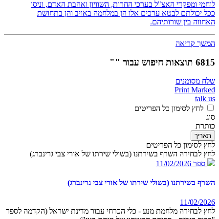
לוחמי ומפקדי האצ"ל בערכי החרות, השוויון ואהבת האדם, וניסו
ככל יכולתם לבטא ערכים אלו הן במלחמה באויב והן בתחושת
האחווה בין שורותיהם.
המשך קריאה
6815 תוצאות חיפוש עבור ""
שלח מסומנים
Print Marked
talk us
לחץ לסימון כל הפריטים
סוג
כותרת
תאריך
לחץ לסימון כל הפריטים
לחץ לבחירה השרף בשירתנו (בשולי שירתו של אורי צבי גרינברג)
ספר
11/02/2026
השרף בשירתנו (בשולי שירתו של אורי צבי גרינברג)
11/02/2026
לחץ לבחירה מלחמת מנע - כלי הכרחי עבור מדינת ישראל (הקדמה לספר