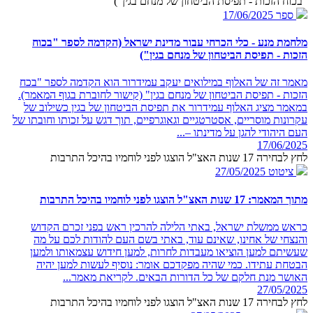
"בכוח הזכות - תפיסת הביטחון של מנחם בגין")
ספר
17/06/2025
מלחמת מנע - כלי הכרחי עבור מדינת ישראל (הקדמה לספר "בכוח
הזכות - תפיסת הביטחון של מנחם בגין")
מאמר זה של האלוף במילואים יעקב עמידרור הוא הקדמה לספר "בכח
הזכות - תפיסת הביטחון של מנחם בגין" (קישור לחוברת בגוף המאמר).
במאמר מציג האלוף עמידרור את תפיסת הביטחון של בגין כשילוב של
עקרונות מוסריים, אסטרטגיים וגאוגרפיים, תוך דגש על זכותו וחובתו של
העם היהודי להגן על מדינתו –...
17/06/2025
לחץ לבחירה 17 שנות האצ"ל הוצגו לפני לוחמיו בהיכל התרבות
ציטוט
27/05/2025
מתוך המאמר: 17 שנות האצ"ל הוצגו לפני לוחמיו בהיכל התרבות
כראש ממשלת ישראל, באתי הלילה להרכין ראש בפני זכרם הקדוש
והנצחי של אחינו, שאינם עוד, באתי בשם העם להודות לכם על מה
שעשיתם למען הוציאו מעבדות לחרות, למען חידוש עצמאותו ולמען
הבטחת עתידו. כמי שהיה מפקדכם אומר: נוסיף לעשות למען יהיה
האושר מנת חלקם של כל הדורות הבאים. לקריאת מאמר...
27/05/2025
לחץ לבחירה 17 שנות האצ"ל הוצגו לפני לוחמיו בהיכל התרבות