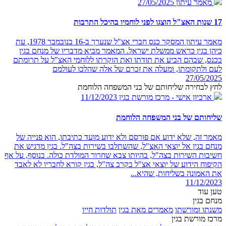
מאמר עיתון
27/05/2025
17 שנות האצ"ל הוצגו לפני לוחמיו בהיכל התרבות
מאמר עיתון המסקר כנס חברי אצ"ל שנערך ב-16 בנובמבר 1978, עת
כיהן בגין כראש ממשלת ישראל. המאמר מביא מדבריו של מנחם בגין
בכנס, שבהם הביע את תודתו ואת הוקרתו ללוחמי האצ"ל על תרומתם
לעם ולתקומתו, ומעלה את זכרם של אלה שהלכו לעולמם
27/05/2025
לחץ לבחירה שליחותם של בני המשפחה הלוחמת
ארכיון אישי - מרכז מורשת בגין
11/12/2023
שליחותם של בני המשפחה הלוחמת
מאמר זה, שלא ידוע אם פורסם ולא ידוע מועד כתיבתו, הוא פנייה של
מנחם בגין אל יוצאי האצ"ל, שהשתלבו בשירות בצה"ל. בגין מדגיש את
חשיבות השירות בצה"ל, בהיותו צבא שחרור המולדת כולה. בנוסף, על אף
הקיפוח הידוע של יוצאי אצ"ל בקרב צה"ל, בגין קורא לחבריו לא לאבד
את האמונה בשליחות, שהיא...
11/12/2023
טען עוד
מנחם בגין
משנתו ומורשתו
מאמרים מאת בגין
תולדות חייו
מרכז מורשת בגין