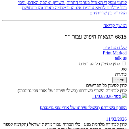
לוחמי ומפקדי האצ"ל בערכי החרות, השוויון ואהבת האדם, וניסו
ככל יכולתם לבטא ערכים אלו הן במלחמה באויב והן בתחושת
האחווה בין שורותיהם.
המשך קריאה
6815 תוצאות חיפוש עבור ""
שלח מסומנים
Print Marked
talk us
לחץ לסימון כל הפריטים
סוג
כותרת
תאריך
לחץ לסימון כל הפריטים
לחץ לבחירה השרף בשירתנו (בשולי שירתו של אורי צבי גרינברג)
ספר
11/02/2026
השרף בשירתנו (בשולי שירתו של אורי צבי גרינברג)
11/02/2026
לחץ לבחירה מלחמת מנע - כלי הכרחי עבור מדינת ישראל (הקדמה לספר