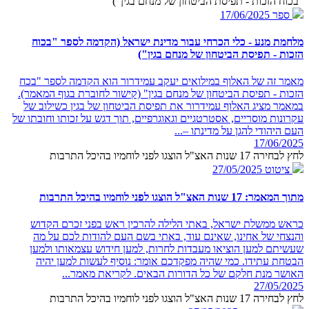
"בכוח הזכות - תפיסת הביטחון של מנחם בגין")
ספר
17/06/2025
מלחמת מנע - כלי הכרחי עבור מדינת ישראל (הקדמה לספר "בכוח
הזכות - תפיסת הביטחון של מנחם בגין")
מאמר זה של האלוף במילואים יעקב עמידרור הוא הקדמה לספר "בכח
הזכות - תפיסת הביטחון של מנחם בגין" (קישור לחוברת בגוף המאמר).
במאמר מציג האלוף עמידרור את תפיסת הביטחון של בגין כשילוב של
עקרונות מוסריים, אסטרטגיים וגאוגרפיים, תוך דגש על זכותו וחובתו של
העם היהודי להגן על מדינתו –...
17/06/2025
לחץ לבחירה 17 שנות האצ"ל הוצגו לפני לוחמיו בהיכל התרבות
ציטוט
27/05/2025
מתוך המאמר: 17 שנות האצ"ל הוצגו לפני לוחמיו בהיכל התרבות
כראש ממשלת ישראל, באתי הלילה להרכין ראש בפני זכרם הקדוש
והנצחי של אחינו, שאינם עוד, באתי בשם העם להודות לכם על מה
שעשיתם למען הוציאו מעבדות לחרות, למען חידוש עצמאותו ולמען
הבטחת עתידו. כמי שהיה מפקדכם אומר: נוסיף לעשות למען יהיה
האושר מנת חלקם של כל הדורות הבאים. לקריאת מאמר...
27/05/2025
לחץ לבחירה 17 שנות האצ"ל הוצגו לפני לוחמיו בהיכל התרבות