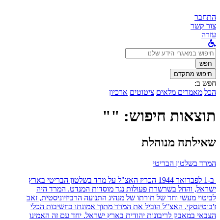
התחבר
צור קשר
עזרה
לחפש
ב:
חפש
חיפוש מתקדם
חפש ב:
הכל
מאמרים מלאים
ציטוטים
ארכיון
תוצאות חיפוש: ""
שאילתה מנוהלת
המרד בשלטון הבריטי
ב-1 לפברואר 1944 הכריז האצ"ל על מרד בשלטון הבריטי בארץ
ישראל, והחל בשרשרת פעולות נגד מוסדות המנדט. המרד היה
לביטוי מעשי וחד של תורתו של מנהיג התנועה הרביזיוניסטית, זאב
ז'בוטינסקי. האצ"ל הוביל את המרד מתוך אמונתו בחשיבות הכלי
הצבאי במאבק לריבונות יהודית בארץ ישראל. יחד עם זה האמינו