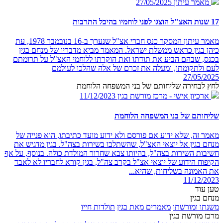
מאמר עיתון
27/05/2025
17 שנות האצ"ל הוצגו לפני לוחמיו בהיכל התרבות
מאמר עיתון המסקר כנס חברי אצ"ל שנערך ב-16 בנובמבר 1978, עת
כיהן בגין כראש ממשלת ישראל. המאמר מביא מדבריו של מנחם בגין
בכנס, שבהם הביע את תודתו ואת הוקרתו ללוחמי האצ"ל על תרומתם
לעם ולתקומתו, ומעלה את זכרם של אלה שהלכו לעולמם
27/05/2025
לחץ לבחירה שליחותם של בני המשפחה הלוחמת
ארכיון אישי - מרכז מורשת בגין
11/12/2023
שליחותם של בני המשפחה הלוחמת
מאמר זה, שלא ידוע אם פורסם ולא ידוע מועד כתיבתו, הוא פנייה של
מנחם בגין אל יוצאי האצ"ל, שהשתלבו בשירות בצה"ל. בגין מדגיש את
חשיבות השירות בצה"ל, בהיותו צבא שחרור המולדת כולה. בנוסף, על אף
הקיפוח הידוע של יוצאי אצ"ל בקרב צה"ל, בגין קורא לחבריו לא לאבד
את האמונה בשליחות, שהיא...
11/12/2023
טען עוד
מנחם בגין
משנתו ומורשתו
מאמרים מאת בגין
תולדות חייו
מרכז מורשת בגין